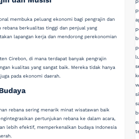
jin dan Musisi
p
p
sional membuka peluang ekonomi bagi pengrajin dan
a
 rebana berkualitas tinggi dan penjual yang
p
ptakan lapangan kerja dan mendorong perekonomian
b
p
l
ten Cirebon, di mana terdapat banyak pengrajin
s
gan kualitas yang sangat baik. Mereka tidak hanya
k
 juga pada ekonomi daerah.
w
 Budaya
s
s
nan rebana sering menarik minat wisatawan baik
b
gintegrasikan pertunjukan rebana ke dalam acara,
e
an lebih efektif, memperkenalkan budaya Indonesia
t
erah.