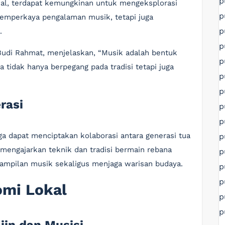
p
nal, terdapat kemungkinan untuk mengeksplorasi
p
a memperkaya pengalaman musik, tetapi juga
p
.
p
 Budi Rahmat, menjelaskan, “Musik adalah bentuk
p
a tidak hanya berpegang pada tradisi tetapi juga
p
p
rasi
p
p
uga dapat menciptakan kolaborasi antara generasi tua
p
 mengajarkan teknik dan tradisi bermain rebana
p
ampilan musik sekaligus menjaga warisan budaya.
p
p
mi Lokal
p
p