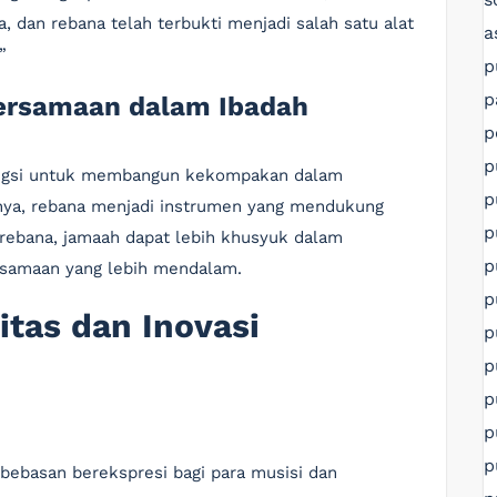
dan rebana telah terbukti menjadi salah satu alat
a
”
p
p
ersamaan dalam Ibadah
p
p
ungsi untuk membangun kekompakan dalam
p
nya, rebana menjadi instrumen yang mendukung
p
 rebana, jamaah dapat lebih khusyuk dalam
p
samaan yang lebih mendalam.
p
itas dan Inovasi
p
p
p
p
p
ebebasan berekspresi bagi para musisi dan