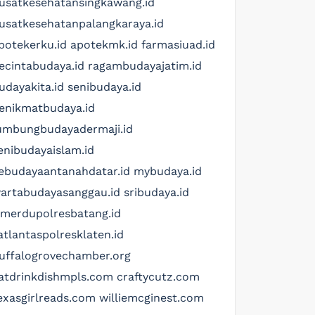
usatkesehatansingkawang.id
usatkesehatanpalangkaraya.id
potekerku.id
apotekmk.id
farmasiuad.id
ecintabudaya.id
ragambudayajatim.id
udayakita.id
senibudaya.id
enikmatbudaya.id
umbungbudayadermaji.id
enibudayaislam.id
ebudayaantanahdatar.id
mybudaya.id
artabudayasanggau.id
sribudaya.id
imerdupolresbatang.id
atlantaspolresklaten.id
uffalogrovechamber.org
atdrinkdishmpls.com
craftycutz.com
exasgirlreads.com
williemcginest.com