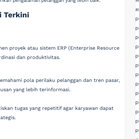
ikan pengalaman pelanggan yang lebih baik.
a
 Terkini
p
p
p
p
en proyek atau sistem ERP (Enterprise Resource
p
inasi dan produktivitas.
p
p
memahami pola perilaku pelanggan dan tren pasar,
p
san yang lebih terinformasi.
p
p
skan tugas yang repetitif agar karyawan dapat
p
ategis.
p
p