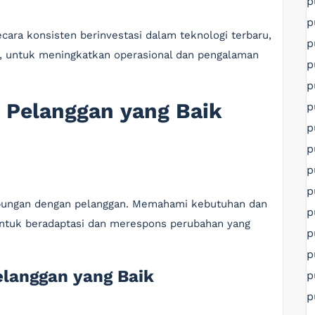
p
p
ra konsisten berinvestasi dalam teknologi terbaru,
p
ka, untuk meningkatkan operasional dan pengalaman
p
p
 Pelanggan yang Baik
p
p
p
p
p
bungan dengan pelanggan. Memahami kebutuhan dan
p
ntuk beradaptasi dan merespons perubahan yang
p
p
langgan yang Baik
p
p