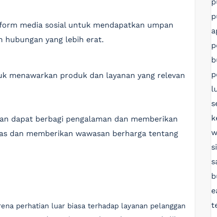
p
p
tform media sosial untuk mendapatkan umpan
a
 hubungan yang lebih erat.
p
b
p
tuk menawarkan produk dan layanan yang relevan
l
s
k
gan dapat berbagi pengalaman dan memberikan
w
litas dan memberikan wawasan berharga tentang
s
s
b
e
t
rena perhatian luar biasa terhadap layanan pelanggan