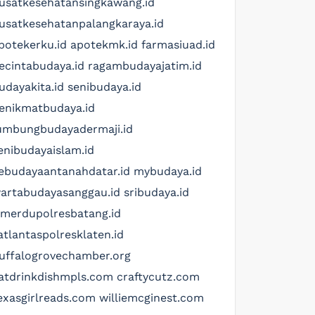
usatkesehatansingkawang.id
usatkesehatanpalangkaraya.id
potekerku.id
apotekmk.id
farmasiuad.id
ecintabudaya.id
ragambudayajatim.id
udayakita.id
senibudaya.id
enikmatbudaya.id
umbungbudayadermaji.id
enibudayaislam.id
ebudayaantanahdatar.id
mybudaya.id
artabudayasanggau.id
sribudaya.id
imerdupolresbatang.id
atlantaspolresklaten.id
uffalogrovechamber.org
atdrinkdishmpls.com
craftycutz.com
exasgirlreads.com
williemcginest.com