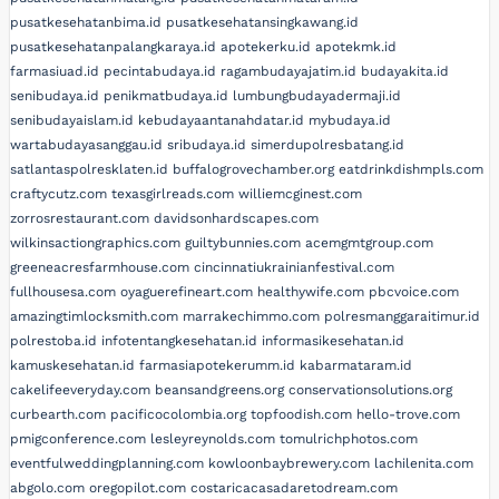
pusatkesehatanbima.id
pusatkesehatansingkawang.id
pusatkesehatanpalangkaraya.id
apotekerku.id
apotekmk.id
farmasiuad.id
pecintabudaya.id
ragambudayajatim.id
budayakita.id
senibudaya.id
penikmatbudaya.id
lumbungbudayadermaji.id
senibudayaislam.id
kebudayaantanahdatar.id
mybudaya.id
wartabudayasanggau.id
sribudaya.id
simerdupolresbatang.id
satlantaspolresklaten.id
buffalogrovechamber.org
eatdrinkdishmpls.com
craftycutz.com
texasgirlreads.com
williemcginest.com
zorrosrestaurant.com
davidsonhardscapes.com
wilkinsactiongraphics.com
guiltybunnies.com
acemgmtgroup.com
greeneacresfarmhouse.com
cincinnatiukrainianfestival.com
fullhousesa.com
oyaguerefineart.com
healthywife.com
pbcvoice.com
amazingtimlocksmith.com
marrakechimmo.com
polresmanggaraitimur.id
polrestoba.id
infotentangkesehatan.id
informasikesehatan.id
kamuskesehatan.id
farmasiapotekerumm.id
kabarmataram.id
cakelifeeveryday.com
beansandgreens.org
conservationsolutions.org
curbearth.com
pacificocolombia.org
topfoodish.com
hello-trove.com
pmigconference.com
lesleyreynolds.com
tomulrichphotos.com
eventfulweddingplanning.com
kowloonbaybrewery.com
lachilenita.com
abgolo.com
oregopilot.com
costaricacasadaretodream.com