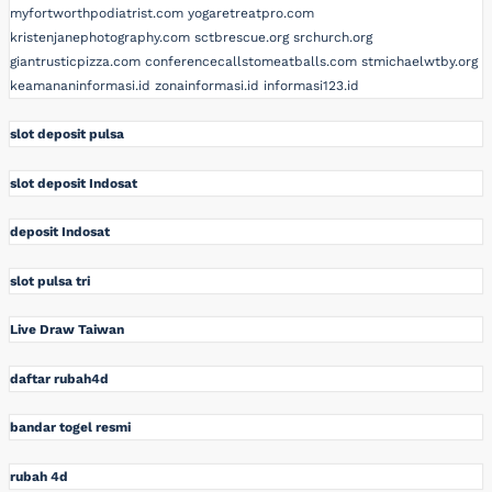
myfortworthpodiatrist.com
yogaretreatpro.com
kristenjanephotography.com
sctbrescue.org
srchurch.org
giantrusticpizza.com
conferencecallstomeatballs.com
stmichaelwtby.org
keamananinformasi.id
zonainformasi.id
informasi123.id
slot deposit pulsa
slot deposit Indosat
deposit Indosat
slot pulsa tri
Live Draw Taiwan
daftar rubah4d
bandar togel resmi
rubah 4d