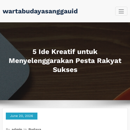
Skip
wartabudayasanggauid
to
content
5 Ide Kreatif untuk
Menyelenggarakan Pesta Rakyat
Sukses
June 20, 2026
By
admin
In
Budaya