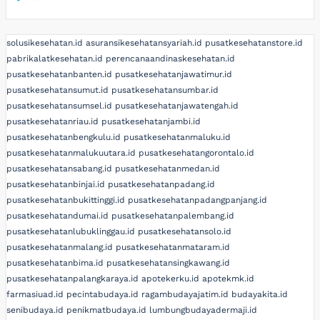
solusikesehatan.id
asuransikesehatansyariah.id
pusatkesehatanstore.id
pabrikalatkesehatan.id
perencanaandinaskesehatan.id
pusatkesehatanbanten.id
pusatkesehatanjawatimur.id
pusatkesehatansumut.id
pusatkesehatansumbar.id
pusatkesehatansumsel.id
pusatkesehatanjawatengah.id
pusatkesehatanriau.id
pusatkesehatanjambi.id
pusatkesehatanbengkulu.id
pusatkesehatanmaluku.id
pusatkesehatanmalukuutara.id
pusatkesehatangorontalo.id
pusatkesehatansabang.id
pusatkesehatanmedan.id
pusatkesehatanbinjai.id
pusatkesehatanpadang.id
pusatkesehatanbukittinggi.id
pusatkesehatanpadangpanjang.id
pusatkesehatandumai.id
pusatkesehatanpalembang.id
pusatkesehatanlubuklinggau.id
pusatkesehatansolo.id
pusatkesehatanmalang.id
pusatkesehatanmataram.id
pusatkesehatanbima.id
pusatkesehatansingkawang.id
pusatkesehatanpalangkaraya.id
apotekerku.id
apotekmk.id
farmasiuad.id
pecintabudaya.id
ragambudayajatim.id
budayakita.id
senibudaya.id
penikmatbudaya.id
lumbungbudayadermaji.id