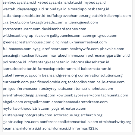
senibudayaislam.id
kebudayaantanahdatar.id
mybudaya.id
wartabudayasanggau.id
sribudaya.id
simerdupolresbatang.id
satlantaspolresklaten.id
buffalogrovechamber.org
eatdrinkdishmpls.com
craftycutz.com
texasgirlreads.com
williemcginest.com
zorrosrestaurant.com
davidsonhardscapes.com
wilkinsactiongraphics.com
guiltybunnies.com
acemgmtgroup.com
greeneacresfarmhouse.com
cincinnatiukrainianfestival.com
fullhousesa.com
oyaguerefineart.com
healthywife.com
pbcvoice.com
amazingtimlocksmith.com
marrakechimmo.com
polresmanggaraitimur.id
polrestoba.id
infotentangkesehatan.id
informasikesehatan.id
kamuskesehatan.id
farmasiapotekerumm.id
kabarmataram.id
cakelifeeveryday.com
beansandgreens.org
conservationsolutions.org
curbearth.com
pacificocolombia.org
topfoodish.com
hello-trove.com
pmigconference.com
lesleyreynolds.com
tomulrichphotos.com
eventfulweddingplanning.com
kowloonbaybrewery.com
lachilenita.com
abgolo.com
oregopilot.com
costaricacasadaretodream.com
myfortworthpodiatrist.com
yogaretreatpro.com
kristenjanephotography.com
sctbrescue.org
srchurch.org
giantrusticpizza.com
conferencecallstomeatballs.com
stmichaelwtby.org
keamananinformasi.id
zonainformasi.id
informasi123.id