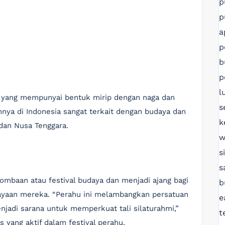
p
p
a
p
b
p
l
al yang mempunyai bentuk mirip dengan naga dan
s
nnya di Indonesia sangat terkait dengan budaya dan
k
 dan Nusa Tenggara.
w
s
s
ombaan atau festival budaya dan menjadi ajang bagi
b
yaan mereka. “Perahu ini melambangkan persatuan
e
adi sarana untuk memperkuat tali silaturahmi,”
t
 yang aktif dalam festival perahu.