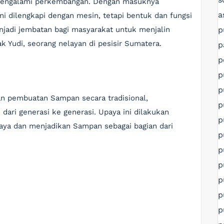
mengalami perkembangan. Dengan masuknya
a
i dilengkapi dengan mesin, tetapi bentuk dan fungsi
p
jadi jembatan bagi masyarakat untuk menjalin
k Yudi, seorang nelayan di pesisir Sumatera.
p
p
p
p
 pembuatan Sampan secara tradisional,
p
ari generasi ke generasi. Upaya ini dilakukan
p
aya dan menjadikan Sampan sebagai bagian dari
p
p
p
p
p
p