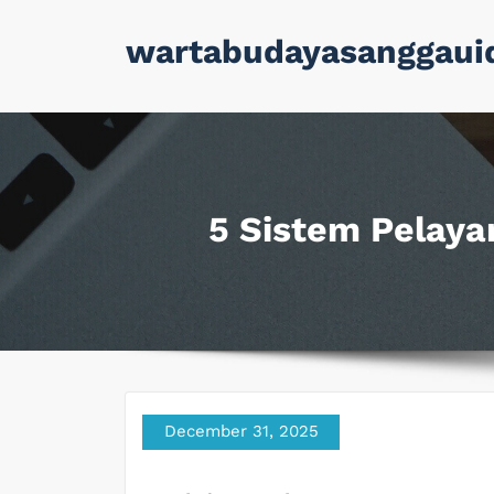
Skip
wartabudayasanggaui
to
content
5 Sistem Pelayar
December 31, 2025