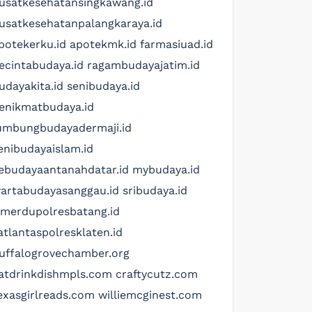
usatkesehatansingkawang.id
usatkesehatanpalangkaraya.id
potekerku.id
apotekmk.id
farmasiuad.id
ecintabudaya.id
ragambudayajatim.id
udayakita.id
senibudaya.id
enikmatbudaya.id
umbungbudayadermaji.id
enibudayaislam.id
ebudayaantanahdatar.id
mybudaya.id
artabudayasanggau.id
sribudaya.id
imerdupolresbatang.id
atlantaspolresklaten.id
uffalogrovechamber.org
atdrinkdishmpls.com
craftycutz.com
exasgirlreads.com
williemcginest.com