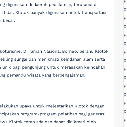
p
ing digunakan di daerah pedalaman, terutama di
p
 stabil, Klotok banyak digunakan untuk transportasi
p
i besar.
p
p
p
p
ekoturisme. Di Taman Nasional Borneo, perahu Klotok
iling sungai dan menikmati keindahan alam serta
p
n unik bagi pengunjung untuk merasakan keindahan
p
orang pemandu wisata yang berpengalaman.
p
p
p
p
elakukan upaya untuk melestarikan Klotok dengan
p
iptakan program-program pelatihan bagi generasi
p
hwa Klotok tetap ada dan dapat dinikmati oleh