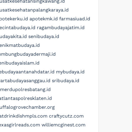
usatkesehatansingkawang.id
usatkesehatanpalangkaraya.id
potekerku.id
apotekmk.id
farmasiuad.id
ecintabudaya.id
ragambudayajatim.id
udayakita.id
senibudaya.id
enikmatbudaya.id
umbungbudayadermaji.id
enibudayaislam.id
ebudayaantanahdatar.id
mybudaya.id
artabudayasanggau.id
sribudaya.id
imerdupolresbatang.id
atlantaspolresklaten.id
uffalogrovechamber.org
atdrinkdishmpls.com
craftycutz.com
exasgirlreads.com
williemcginest.com