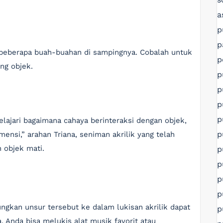
a
p
p
 beberapa buah-buahan di sampingnya. Cobalah untuk
p
ng objek.
p
p
p
p
elajari bagaimana cahaya berinteraksi dengan objek,
p
nsi,” arahan Triana, seniman akrilik yang telah
 objek mati.
p
p
p
p
ngkan unsur tersebut ke dalam lukisan akrilik dapat
p
 Anda bisa melukis alat musik favorit atau