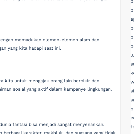
p
p
a
p
b
n dengan memadukan elemen-elemen alam dan
p
an yang kita hadapi saat ini.
l
s
k
a kita untuk mengajak orang lain berpikir dan
w
niman sosial yang aktif dalam kampanye lingkungan.
s
s
b
e
unia fantasi bisa menjadi sangat menyenankan.
t
 berbagai karakter, makhluk, dan suasana yang tidak