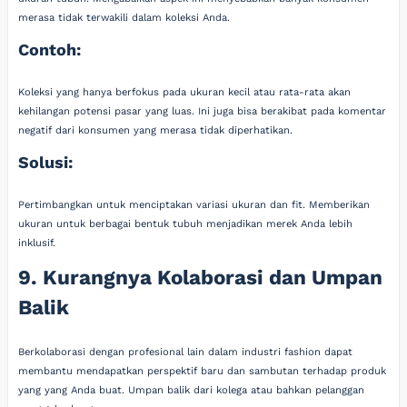
merasa tidak terwakili dalam koleksi Anda.
Contoh:
Koleksi yang hanya berfokus pada ukuran kecil atau rata-rata akan
kehilangan potensi pasar yang luas. Ini juga bisa berakibat pada komentar
negatif dari konsumen yang merasa tidak diperhatikan.
Solusi:
Pertimbangkan untuk menciptakan variasi ukuran dan fit. Memberikan
ukuran untuk berbagai bentuk tubuh menjadikan merek Anda lebih
inklusif.
9. Kurangnya Kolaborasi dan Umpan
Balik
Berkolaborasi dengan profesional lain dalam industri fashion dapat
membantu mendapatkan perspektif baru dan sambutan terhadap produk
yang yang Anda buat. Umpan balik dari kolega atau bahkan pelanggan