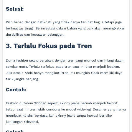
Solusi:
Pilih bahan dengan hati-hati yang tidak hanya terlihat bagus tetapi juga
berkualitas tinggi. Berinvestasi dalam bahan yang baik akan meningkatkan
durabilitas dan kepuasan pelanggan.
3. Terlalu Fokus pada Tren
Dunia fashion selalu berubah, dengan tren yang muncul dan hilang dalam
sekejap mata. Terlalu terfokus pada tren saat ini bisa menjadi jebakan.
Jika desain Anda hanya mengikuti tren, itu mungkin tidak memiliki daya
tarik jangka panjang.
Contoh:
Fashion di tahun 2000an seperti skinny jeans pernah menjadi favorit,
tetapi saat ini tren lebih condong ke model wide-leg. Desainer yang hanya
membuat koleksi berdasarkan skinny jeans tanpa inovasi berisiko
kehilangan relevansi.