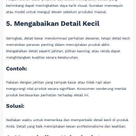
berimbang dapat meningkatkan daya tarik visual. Gunakan mannequin
atau model untuk menguji desain sebelum produksi massal.
5. Mengabaikan Detail Kecil
Seringkali, detail besar mendominasi perhatian desainer, tetapi detail kecil
memainkan peranan penting dalam menciptakan produk akhir.
Mengabaikan detail seperti jahitan, pilihan kancing, atau renda dapat
menghilangkan kualitas secara keseluruhan.
Contoh:
Pakaian dengan jahitan yang tampak kasar atau tidak rapi akan
mengurangi nilai produk secara signifikan. Konsumen cenderung menilai
produk berdasarkan perhatian terhadap detail ini.
Solusi:
Sediakan waktu untuk memeriksa dan memperbaiki detail kecil di produk
Anda. Detail yang baik menciptakan kesan profesionalisme dan keahlian.