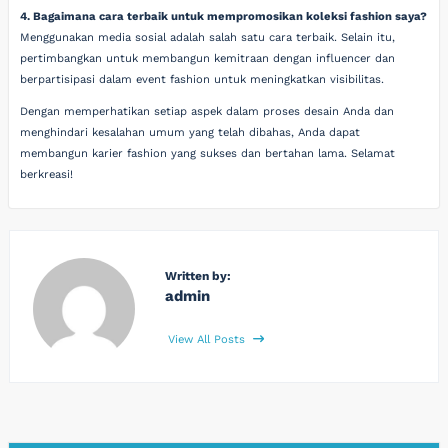
4. Bagaimana cara terbaik untuk mempromosikan koleksi fashion saya?
Menggunakan media sosial adalah salah satu cara terbaik. Selain itu,
pertimbangkan untuk membangun kemitraan dengan influencer dan
berpartisipasi dalam event fashion untuk meningkatkan visibilitas.
Dengan memperhatikan setiap aspek dalam proses desain Anda dan
menghindari kesalahan umum yang telah dibahas, Anda dapat
membangun karier fashion yang sukses dan bertahan lama. Selamat
berkreasi!
Written by:
admin
View All Posts