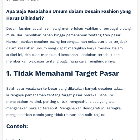
Apa Saja Kesalahan Umum dalam Desain Fashion yang
Harus Dihindari?
Desain fashion adalah seni yang memerlukan keahlian di berbagai bidang,
mulai dari pemilihan bahan hingga pemahaman tentang tren pasar.
Namun, bahkan desainer paling berpengalaman sekalipun bisa terjebak
dalam kesalahan umum yang dapat merugikan karya mereka. Dalam
artikel ini, kita akan menelusuri kesalahan-kesalahan tersebut dan
memberikan wawasan tentang bagaimana cara menghindarinya.
1. Tidak Memahami Target Pasar
Salah satu kesalahan terbesar yang dilakukan banyak desainer adalah
kurangnya pemahaman tentang target pasar mereka. Sebelum
menciptakan koleksi, penting untuk mengetahui siapa yang akan
mengenakan pakaian tersebut. Mengabaikan demografi ini seringkali
mengakibatkan desain yang tidak relevan dan sulit terjual.
Contoh: