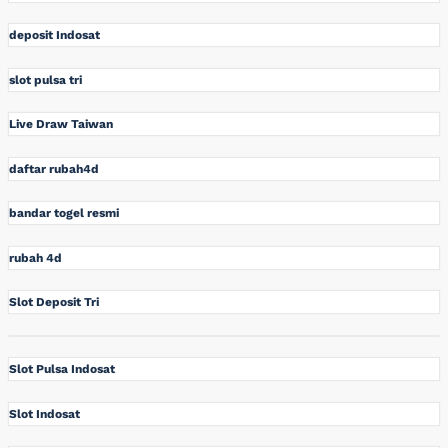
deposit Indosat
slot pulsa tri
Live Draw Taiwan
daftar rubah4d
bandar togel resmi
rubah 4d
Slot Deposit Tri
Slot Pulsa Indosat
Slot Indosat