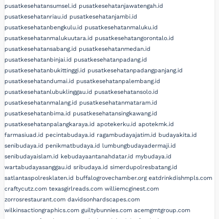
pusatkesehatansumsel.id
pusatkesehatanjawatengah.id
pusatkesehatanriau.id
pusatkesehatanjambi.id
pusatkesehatanbengkulu.id
pusatkesehatanmaluku.id
pusatkesehatanmalukuutara.id
pusatkesehatangorontalo.id
pusatkesehatansabang.id
pusatkesehatanmedan.id
pusatkesehatanbinjai.id
pusatkesehatanpadang.id
pusatkesehatanbukittinggi.id
pusatkesehatanpadangpanjang.id
pusatkesehatandumai.id
pusatkesehatanpalembang.id
pusatkesehatanlubuklinggau.id
pusatkesehatansolo.id
pusatkesehatanmalang.id
pusatkesehatanmataram.id
pusatkesehatanbima.id
pusatkesehatansingkawang.id
pusatkesehatanpalangkaraya.id
apotekerku.id
apotekmk.id
farmasiuad.id
pecintabudaya.id
ragambudayajatim.id
budayakita.id
senibudaya.id
penikmatbudaya.id
lumbungbudayadermaji.id
senibudayaislam.id
kebudayaantanahdatar.id
mybudaya.id
wartabudayasanggau.id
sribudaya.id
simerdupolresbatang.id
satlantaspolresklaten.id
buffalogrovechamber.org
eatdrinkdishmpls.com
craftycutz.com
texasgirlreads.com
williemcginest.com
zorrosrestaurant.com
davidsonhardscapes.com
wilkinsactiongraphics.com
guiltybunnies.com
acemgmtgroup.com