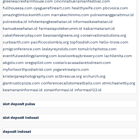
greeneacresfarmhouse.com
cincinnatiukrainianfestival.com
fullhousesa.com
oyaguerefineart.com
healthywife.com
pbcvoice.com
amazingtimlocksmith.com
marrakechimmo.com
polresmanggaraitimur.id
polrestoba.id
infotentangkesehatan.id
informasikesehatan.id
kamuskesehatan.id
farmasiapotekerumm.id
kabarmataram.id
cakelifeeveryday.com
beansandgreens.org
conservationsolutions.org
curbearth.com
pacificocolombia.org
topfoodish.com
hello-trove.com
pmigconference.com
lesleyreynolds.com
tomulrichphotos.com
eventfulweddingplanning.com
kowloonbaybrewery.com
lachilenita.com
abgolo.com
oregopilot.com
costaricacasadaretodream.com
myfortworthpodiatrist.com
yogaretreatpro.com
kristenjanephotography.com
sctbrescue.org
srchurch.org
giantrusticpizza.com
conferencecallstomeatballs.com
stmichaelwtby.org
keamananinformasi.id
zonainformasi.id
informasi123.id
slot deposit pulsa
slot deposit Indosat
deposit Indosat