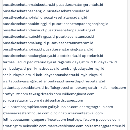
pusatkesehatanmalukuutara.id
pusatkesehatangorontalo.id
pusatkesehatansabang.id
pusatkesehatanmedan.id
pusatkesehatanbinjai.id
pusatkesehatanpadang.id
pusatkesehatanbukittinggi.id
pusatkesehatanpadangpanjang.id
pusatkesehatandumai.id
pusatkesehatanpalembang.id
pusatkesehatanlubuklinggau.id
pusatkesehatansolo.id
pusatkesehatanmalang.id
pusatkesehatanmataram.id
pusatkesehatanbima.id
pusatkesehatansingkawang.id
pusatkesehatanpalangkaraya.id
apotekerku.id
apotekmk.id
farmasiuad.id
pecintabudaya.id
ragambudayajatim.id
budayakita.id
senibudaya.id
penikmatbudaya.id
lumbungbudayadermaji.id
senibudayaislam.id
kebudayaantanahdatar.id
mybudaya.id
wartabudayasanggau.id
sribudaya.id
simerdupolresbatang.id
satlantaspolresklaten.id
buffalogrovechamber.org
eatdrinkdishmpls.com
craftycutz.com
texasgirlreads.com
williemcginest.com
zorrosrestaurant.com
davidsonhardscapes.com
wilkinsactiongraphics.com
guiltybunnies.com
acemgmtgroup.com
greeneacresfarmhouse.com
cincinnatiukrainianfestival.com
fullhousesa.com
oyaguerefineart.com
healthywife.com
pbcvoice.com
amazingtimlocksmith.com
marrakechimmo.com
polresmanggaraitimur.id