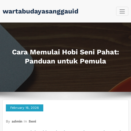
Skip
wartabudayasanggauid
to
content
Cara Memulai Hobi Seni Pahat:
Panduan untuk Pemula
February 16, 2026
By
admin
In
Seni