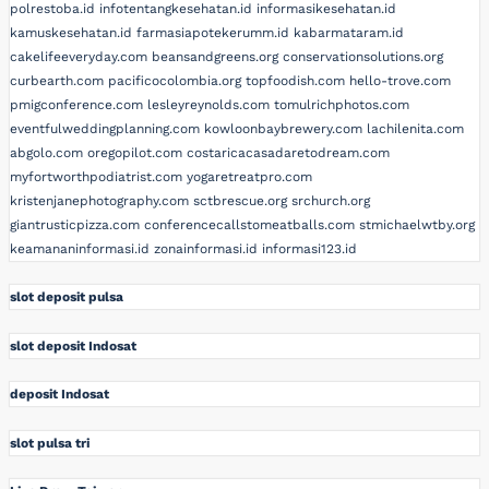
polrestoba.id
infotentangkesehatan.id
informasikesehatan.id
kamuskesehatan.id
farmasiapotekerumm.id
kabarmataram.id
cakelifeeveryday.com
beansandgreens.org
conservationsolutions.org
curbearth.com
pacificocolombia.org
topfoodish.com
hello-trove.com
pmigconference.com
lesleyreynolds.com
tomulrichphotos.com
eventfulweddingplanning.com
kowloonbaybrewery.com
lachilenita.com
abgolo.com
oregopilot.com
costaricacasadaretodream.com
myfortworthpodiatrist.com
yogaretreatpro.com
kristenjanephotography.com
sctbrescue.org
srchurch.org
giantrusticpizza.com
conferencecallstomeatballs.com
stmichaelwtby.org
keamananinformasi.id
zonainformasi.id
informasi123.id
slot deposit pulsa
slot deposit Indosat
deposit Indosat
slot pulsa tri