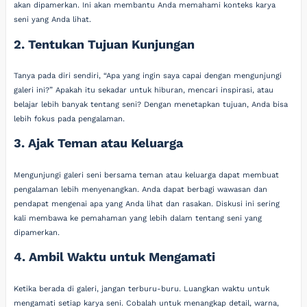
akan dipamerkan. Ini akan membantu Anda memahami konteks karya
seni yang Anda lihat.
2. Tentukan Tujuan Kunjungan
Tanya pada diri sendiri, “Apa yang ingin saya capai dengan mengunjungi
galeri ini?” Apakah itu sekadar untuk hiburan, mencari inspirasi, atau
belajar lebih banyak tentang seni? Dengan menetapkan tujuan, Anda bisa
lebih fokus pada pengalaman.
3. Ajak Teman atau Keluarga
Mengunjungi galeri seni bersama teman atau keluarga dapat membuat
pengalaman lebih menyenangkan. Anda dapat berbagi wawasan dan
pendapat mengenai apa yang Anda lihat dan rasakan. Diskusi ini sering
kali membawa ke pemahaman yang lebih dalam tentang seni yang
dipamerkan.
4. Ambil Waktu untuk Mengamati
Ketika berada di galeri, jangan terburu-buru. Luangkan waktu untuk
mengamati setiap karya seni. Cobalah untuk menangkap detail, warna,