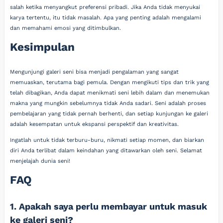
salah ketika menyangkut preferensi pribadi. Jika Anda tidak menyukai
karya tertentu, itu tidak masalah. Apa yang penting adalah mengalami
dan memahami emosi yang ditimbulkan.
Kesimpulan
Mengunjungi galeri seni bisa menjadi pengalaman yang sangat
memuaskan, terutama bagi pemula. Dengan mengikuti tips dan trik yang
telah dibagikan, Anda dapat menikmati seni lebih dalam dan menemukan
makna yang mungkin sebelumnya tidak Anda sadari. Seni adalah proses
pembelajaran yang tidak pernah berhenti, dan setiap kunjungan ke galeri
adalah kesempatan untuk ekspansi perspektif dan kreativitas.
Ingatlah untuk tidak terburu-buru, nikmati setiap momen, dan biarkan
diri Anda terlibat dalam keindahan yang ditawarkan oleh seni. Selamat
menjelajah dunia seni!
FAQ
1. Apakah saya perlu membayar untuk masuk
ke galeri seni?