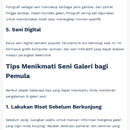
Fotografi sebagai seni mencakup berbagai jenis gambar, dari potret
hingga lanskap. Dalam konteks galeri, fotografi sering kali digunakan
untuk menceritakan kisah atau menangkap momen spesifik.
5. Seni Digital
Karya seni digital semakin populer, terutama di era teknologi saat ini. Ini
termasuk grafis komputer, animasi, dan seni interaktif yang dapat diakses
melalui perangkat elektronik.
Tips Menikmati Seni Galeri bagi
Pemula
Berikut adalah beberapa tips yang dapat membantu Anda menikmati
pengalaman di galeri seni:
1. Lakukan Riset Sebelum Berkunjung
Sebelum pergi, luangkan waktu untuk mencari informasi mengenai galeri
yang ingin Anda kunjungi. Bacalah deskripsi pameran dan seniman yang