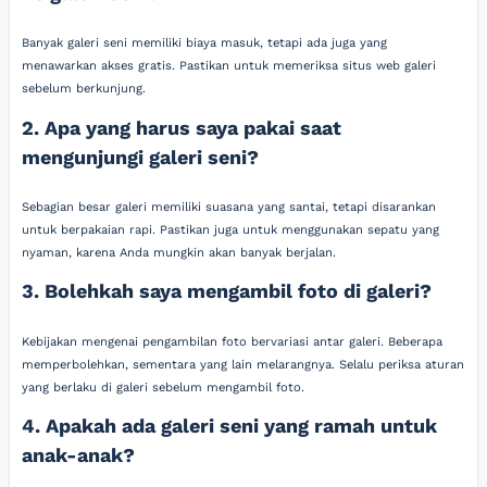
Banyak galeri seni memiliki biaya masuk, tetapi ada juga yang
menawarkan akses gratis. Pastikan untuk memeriksa situs web galeri
sebelum berkunjung.
2. Apa yang harus saya pakai saat
mengunjungi galeri seni?
Sebagian besar galeri memiliki suasana yang santai, tetapi disarankan
untuk berpakaian rapi. Pastikan juga untuk menggunakan sepatu yang
nyaman, karena Anda mungkin akan banyak berjalan.
3. Bolehkah saya mengambil foto di galeri?
Kebijakan mengenai pengambilan foto bervariasi antar galeri. Beberapa
memperbolehkan, sementara yang lain melarangnya. Selalu periksa aturan
yang berlaku di galeri sebelum mengambil foto.
4. Apakah ada galeri seni yang ramah untuk
anak-anak?