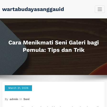
Skip
wartabudayasanggauid
to
content
Cara Menikmati Seni Galeri bagi
Pemula: Tips dan Trik
March 31, 2026
By
admin
In
Seni