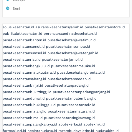
Seni
solusikesehatan.id
asuransikesehatansyariah.id
pusatkesehatanstore.id
pabrikalatkesehatan.id
perencanaandinaskesehatan.id
pusatkesehatanbanten.id
pusatkesehatanjawatimur.id
pusatkesehatansumut.id
pusatkesehatansumbar.id
pusatkesehatansumsel.id
pusatkesehatanjawatengah.id
pusatkesehatanriau.id
pusatkesehatanjambi.id
pusatkesehatanbengkulu.id
pusatkesehatanmaluku.id
pusatkesehatanmalukuutara.id
pusatkesehatangorontalo.id
pusatkesehatansabang.id
pusatkesehatanmedan.id
pusatkesehatanbinjai.id
pusatkesehatanpadang.id
pusatkesehatanbukittinggi.id
pusatkesehatanpadangpanjang.id
pusatkesehatandumai.id
pusatkesehatanpalembang.id
pusatkesehatanlubuklinggau.id
pusatkesehatansolo.id
pusatkesehatanmalang.id
pusatkesehatanmataram.id
pusatkesehatanbima.id
pusatkesehatansingkawang.id
pusatkesehatanpalangkaraya.id
apotekerku.id
apotekmk.id
farmasiuad.id
pecintabudaya.id
ragambudayajatim.id
budayakita.id