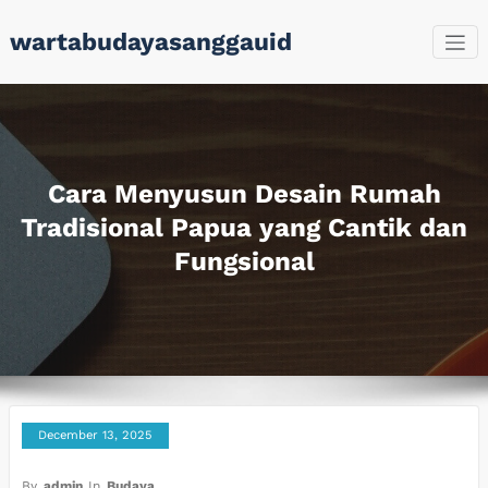
Skip
wartabudayasanggauid
to
content
Cara Menyusun Desain Rumah
Tradisional Papua yang Cantik dan
Fungsional
December 13, 2025
By
admin
In
Budaya