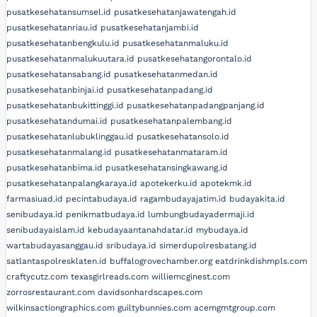
pusatkesehatansumsel.id
pusatkesehatanjawatengah.id
pusatkesehatanriau.id
pusatkesehatanjambi.id
pusatkesehatanbengkulu.id
pusatkesehatanmaluku.id
pusatkesehatanmalukuutara.id
pusatkesehatangorontalo.id
pusatkesehatansabang.id
pusatkesehatanmedan.id
pusatkesehatanbinjai.id
pusatkesehatanpadang.id
pusatkesehatanbukittinggi.id
pusatkesehatanpadangpanjang.id
pusatkesehatandumai.id
pusatkesehatanpalembang.id
pusatkesehatanlubuklinggau.id
pusatkesehatansolo.id
pusatkesehatanmalang.id
pusatkesehatanmataram.id
pusatkesehatanbima.id
pusatkesehatansingkawang.id
pusatkesehatanpalangkaraya.id
apotekerku.id
apotekmk.id
farmasiuad.id
pecintabudaya.id
ragambudayajatim.id
budayakita.id
senibudaya.id
penikmatbudaya.id
lumbungbudayadermaji.id
senibudayaislam.id
kebudayaantanahdatar.id
mybudaya.id
wartabudayasanggau.id
sribudaya.id
simerdupolresbatang.id
satlantaspolresklaten.id
buffalogrovechamber.org
eatdrinkdishmpls.com
craftycutz.com
texasgirlreads.com
williemcginest.com
zorrosrestaurant.com
davidsonhardscapes.com
wilkinsactiongraphics.com
guiltybunnies.com
acemgmtgroup.com