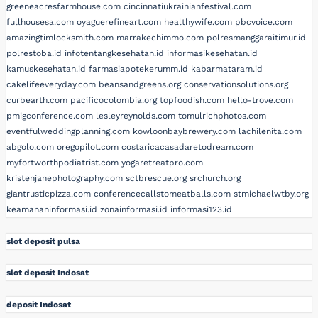
greeneacresfarmhouse.com
cincinnatiukrainianfestival.com
fullhousesa.com
oyaguerefineart.com
healthywife.com
pbcvoice.com
amazingtimlocksmith.com
marrakechimmo.com
polresmanggaraitimur.id
polrestoba.id
infotentangkesehatan.id
informasikesehatan.id
kamuskesehatan.id
farmasiapotekerumm.id
kabarmataram.id
cakelifeeveryday.com
beansandgreens.org
conservationsolutions.org
curbearth.com
pacificocolombia.org
topfoodish.com
hello-trove.com
pmigconference.com
lesleyreynolds.com
tomulrichphotos.com
eventfulweddingplanning.com
kowloonbaybrewery.com
lachilenita.com
abgolo.com
oregopilot.com
costaricacasadaretodream.com
myfortworthpodiatrist.com
yogaretreatpro.com
kristenjanephotography.com
sctbrescue.org
srchurch.org
giantrusticpizza.com
conferencecallstomeatballs.com
stmichaelwtby.org
keamananinformasi.id
zonainformasi.id
informasi123.id
slot deposit pulsa
slot deposit Indosat
deposit Indosat