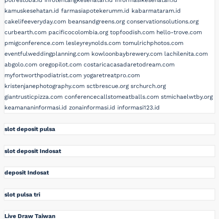
kamuskesehatan.id
farmasiapotekerumm.id
kabarmataram.id
cakelifeeveryday.com
beansandgreens.org
conservationsolutions.org
curbearth.com
pacificocolombia.org
topfoodish.com
hello-trove.com
pmigconference.com
lesleyreynolds.com
tomulrichphotos.com
eventfulweddingplanning.com
kowloonbaybrewery.com
lachilenita.com
abgolo.com
oregopilot.com
costaricacasadaretodream.com
myfortworthpodiatrist.com
yogaretreatpro.com
kristenjanephotography.com
sctbrescue.org
srchurch.org
giantrusticpizza.com
conferencecallstomeatballs.com
stmichaelwtby.org
keamananinformasi.id
zonainformasi.id
informasi123.id
slot deposit pulsa
slot deposit Indosat
deposit Indosat
slot pulsa tri
Live Draw Taiwan