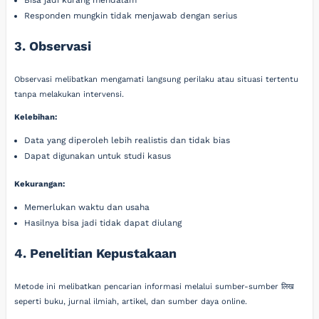
Bisa jadi kurang mendalam
Responden mungkin tidak menjawab dengan serius
3. Observasi
Observasi melibatkan mengamati langsung perilaku atau situasi tertentu
tanpa melakukan intervensi.
Kelebihan:
Data yang diperoleh lebih realistis dan tidak bias
Dapat digunakan untuk studi kasus
Kekurangan:
Memerlukan waktu dan usaha
Hasilnya bisa jadi tidak dapat diulang
4. Penelitian Kepustakaan
Metode ini melibatkan pencarian informasi melalui sumber-sumber लिख
seperti buku, jurnal ilmiah, artikel, dan sumber daya online.