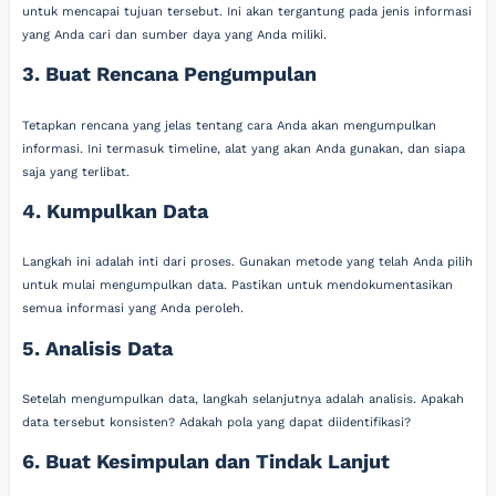
untuk mencapai tujuan tersebut. Ini akan tergantung pada jenis informasi
yang Anda cari dan sumber daya yang Anda miliki.
3. Buat Rencana Pengumpulan
Tetapkan rencana yang jelas tentang cara Anda akan mengumpulkan
informasi. Ini termasuk timeline, alat yang akan Anda gunakan, dan siapa
saja yang terlibat.
4. Kumpulkan Data
Langkah ini adalah inti dari proses. Gunakan metode yang telah Anda pilih
untuk mulai mengumpulkan data. Pastikan untuk mendokumentasikan
semua informasi yang Anda peroleh.
5. Analisis Data
Setelah mengumpulkan data, langkah selanjutnya adalah analisis. Apakah
data tersebut konsisten? Adakah pola yang dapat diidentifikasi?
6. Buat Kesimpulan dan Tindak Lanjut