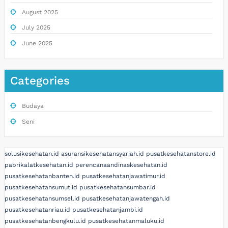
August 2025
July 2025
June 2025
Categories
Budaya
Seni
solusikesehatan.id
asuransikesehatansyariah.id
pusatkesehatanstore.id
pabrikalatkesehatan.id
perencanaandinaskesehatan.id
pusatkesehatanbanten.id
pusatkesehatanjawatimur.id
pusatkesehatansumut.id
pusatkesehatansumbar.id
pusatkesehatansumsel.id
pusatkesehatanjawatengah.id
pusatkesehatanriau.id
pusatkesehatanjambi.id
pusatkesehatanbengkulu.id
pusatkesehatanmaluku.id