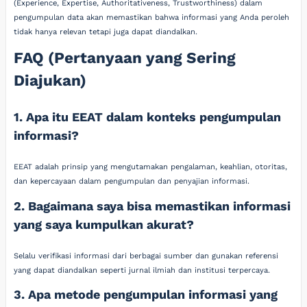
(Experience, Expertise, Authoritativeness, Trustworthiness) dalam
pengumpulan data akan memastikan bahwa informasi yang Anda peroleh
tidak hanya relevan tetapi juga dapat diandalkan.
FAQ (Pertanyaan yang Sering
Diajukan)
1. Apa itu EEAT dalam konteks pengumpulan
informasi?
EEAT adalah prinsip yang mengutamakan pengalaman, keahlian, otoritas,
dan kepercayaan dalam pengumpulan dan penyajian informasi.
2. Bagaimana saya bisa memastikan informasi
yang saya kumpulkan akurat?
Selalu verifikasi informasi dari berbagai sumber dan gunakan referensi
yang dapat diandalkan seperti jurnal ilmiah dan institusi terpercaya.
3. Apa metode pengumpulan informasi yang