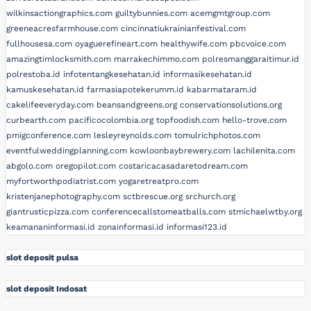
wilkinsactiongraphics.com
guiltybunnies.com
acemgmtgroup.com
greeneacresfarmhouse.com
cincinnatiukrainianfestival.com
fullhousesa.com
oyaguerefineart.com
healthywife.com
pbcvoice.com
amazingtimlocksmith.com
marrakechimmo.com
polresmanggaraitimur.id
polrestoba.id
infotentangkesehatan.id
informasikesehatan.id
kamuskesehatan.id
farmasiapotekerumm.id
kabarmataram.id
cakelifeeveryday.com
beansandgreens.org
conservationsolutions.org
curbearth.com
pacificocolombia.org
topfoodish.com
hello-trove.com
pmigconference.com
lesleyreynolds.com
tomulrichphotos.com
eventfulweddingplanning.com
kowloonbaybrewery.com
lachilenita.com
abgolo.com
oregopilot.com
costaricacasadaretodream.com
myfortworthpodiatrist.com
yogaretreatpro.com
kristenjanephotography.com
sctbrescue.org
srchurch.org
giantrusticpizza.com
conferencecallstomeatballs.com
stmichaelwtby.org
keamananinformasi.id
zonainformasi.id
informasi123.id
slot deposit pulsa
slot deposit Indosat