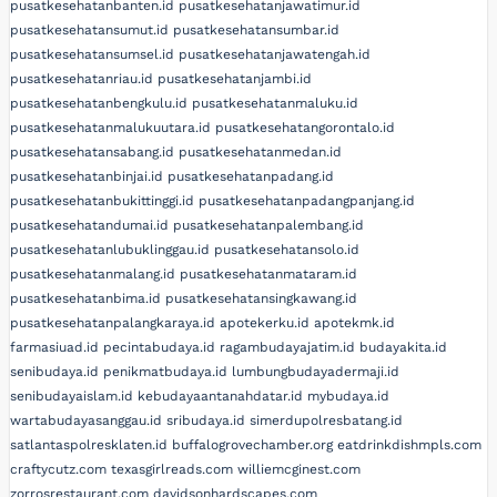
pusatkesehatanbanten.id
pusatkesehatanjawatimur.id
pusatkesehatansumut.id
pusatkesehatansumbar.id
pusatkesehatansumsel.id
pusatkesehatanjawatengah.id
pusatkesehatanriau.id
pusatkesehatanjambi.id
pusatkesehatanbengkulu.id
pusatkesehatanmaluku.id
pusatkesehatanmalukuutara.id
pusatkesehatangorontalo.id
pusatkesehatansabang.id
pusatkesehatanmedan.id
pusatkesehatanbinjai.id
pusatkesehatanpadang.id
pusatkesehatanbukittinggi.id
pusatkesehatanpadangpanjang.id
pusatkesehatandumai.id
pusatkesehatanpalembang.id
pusatkesehatanlubuklinggau.id
pusatkesehatansolo.id
pusatkesehatanmalang.id
pusatkesehatanmataram.id
pusatkesehatanbima.id
pusatkesehatansingkawang.id
pusatkesehatanpalangkaraya.id
apotekerku.id
apotekmk.id
farmasiuad.id
pecintabudaya.id
ragambudayajatim.id
budayakita.id
senibudaya.id
penikmatbudaya.id
lumbungbudayadermaji.id
senibudayaislam.id
kebudayaantanahdatar.id
mybudaya.id
wartabudayasanggau.id
sribudaya.id
simerdupolresbatang.id
satlantaspolresklaten.id
buffalogrovechamber.org
eatdrinkdishmpls.com
craftycutz.com
texasgirlreads.com
williemcginest.com
zorrosrestaurant.com
davidsonhardscapes.com