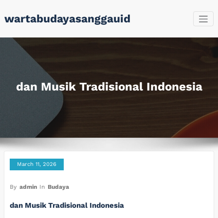
Skip
wartabudayasanggauid
to
content
dan Musik Tradisional Indonesia
March 11, 2026
By
admin
In
Budaya
dan Musik Tradisional Indonesia