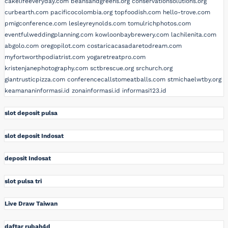
cakelifeeveryday.com
beansandgreens.org
conservationsolutions.org
curbearth.com
pacificocolombia.org
topfoodish.com
hello-trove.com
pmigconference.com
lesleyreynolds.com
tomulrichphotos.com
eventfulweddingplanning.com
kowloonbaybrewery.com
lachilenita.com
abgolo.com
oregopilot.com
costaricacasadaretodream.com
myfortworthpodiatrist.com
yogaretreatpro.com
kristenjanephotography.com
sctbrescue.org
srchurch.org
giantrusticpizza.com
conferencecallstomeatballs.com
stmichaelwtby.org
keamananinformasi.id
zonainformasi.id
informasi123.id
slot deposit pulsa
slot deposit Indosat
deposit Indosat
slot pulsa tri
Live Draw Taiwan
daftar rubah4d