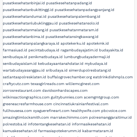
pusatkesehatanbinjai.id
pusatkesehatanpadang.id
pusatkesehatanbukittinggi.id
pusatkesehatanpadangpanjang.id
pusatkesehatandumai.id
pusatkesehatanpalembang.id
pusatkesehatanlubuklinggau.id
pusatkesehatansolo.id
pusatkesehatanmalang.id
pusatkesehatanmataram.id
pusatkesehatanbima.id
pusatkesehatansingkawang.id
pusatkesehatanpalangkaraya.id
apotekerku.id
apotekmk.id
farmasiuad.id
pecintabudaya.id
ragambudayajatim.id
budayakita.id
senibudaya.id
penikmatbudaya.id
lumbungbudayadermaji.id
senibudayaislam.id
kebudayaantanahdatar.id
mybudaya.id
wartabudayasanggau.id
sribudaya.id
simerdupolresbatang.id
satlantaspolresklaten.id
buffalogrovechamber.org
eatdrinkdishmpls.com
craftycutz.com
texasgirlreads.com
williemcginest.com
zorrosrestaurant.com
davidsonhardscapes.com
wilkinsactiongraphics.com
guiltybunnies.com
acemgmtgroup.com
greeneacresfarmhouse.com
cincinnatiukrainianfestival.com
fullhousesa.com
oyaguerefineart.com
healthywife.com
pbcvoice.com
amazingtimlocksmith.com
marrakechimmo.com
polresmanggaraitimur.id
polrestoba.id
infotentangkesehatan.id
informasikesehatan.id
kamuskesehatan.id
farmasiapotekerumm.id
kabarmataram.id