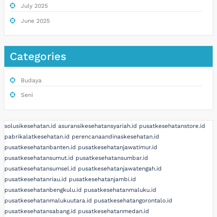
July 2025
June 2025
Categories
Budaya
Seni
solusikesehatan.id
asuransikesehatansyariah.id
pusatkesehatanstore.id
pabrikalatkesehatan.id
perencanaandinaskesehatan.id
pusatkesehatanbanten.id
pusatkesehatanjawatimur.id
pusatkesehatansumut.id
pusatkesehatansumbar.id
pusatkesehatansumsel.id
pusatkesehatanjawatengah.id
pusatkesehatanriau.id
pusatkesehatanjambi.id
pusatkesehatanbengkulu.id
pusatkesehatanmaluku.id
pusatkesehatanmalukuutara.id
pusatkesehatangorontalo.id
pusatkesehatansabang.id
pusatkesehatanmedan.id