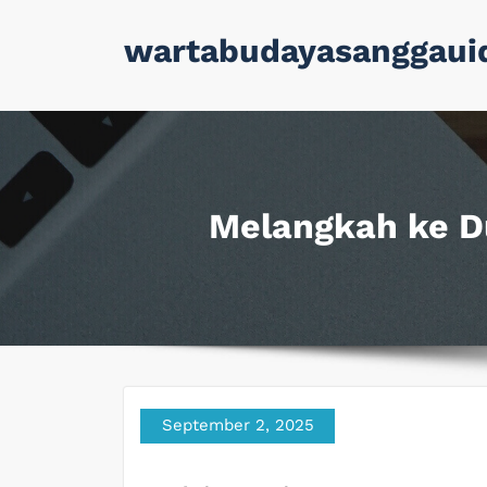
Skip
wartabudayasanggaui
to
content
Melangkah ke Du
September 2, 2025