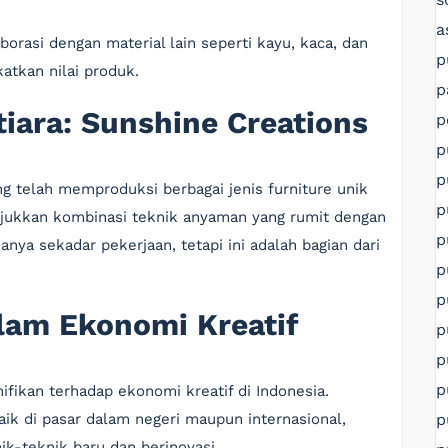
a
borasi dengan material lain seperti kayu, kaca, dan
p
atkan nilai produk.
p
iara: Sunshine Creations
p
p
p
ng telah memproduksi berbagai jenis furniture unik
p
jukkan kombinasi teknik anyaman yang rumit dengan
p
ya sekadar pekerjaan, tetapi ini adalah bagian dari
p
p
lam Ekonomi Kreatif
p
p
p
ifikan terhadap ekonomi kreatif di Indonesia.
p
ik di pasar dalam negeri maupun internasional,
ik-teknik baru dan berinovasi.