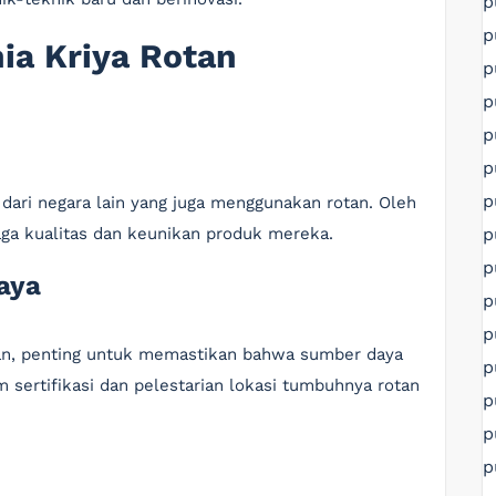
p
p
ia Kriya Rotan
p
p
p
p
p
 dari negara lain yang juga menggunakan rotan. Oleh
p
jaga kualitas dan keunikan produk mereka.
p
aya
p
p
an, penting untuk memastikan bahwa sumber daya
p
m sertifikasi dan pelestarian lokasi tumbuhnya rotan
p
p
p