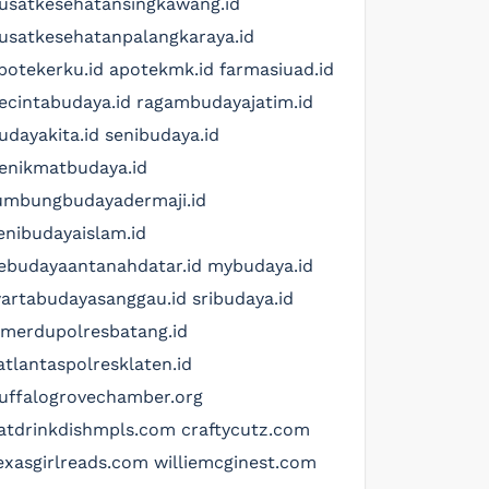
usatkesehatansingkawang.id
usatkesehatanpalangkaraya.id
potekerku.id
apotekmk.id
farmasiuad.id
ecintabudaya.id
ragambudayajatim.id
udayakita.id
senibudaya.id
enikmatbudaya.id
umbungbudayadermaji.id
enibudayaislam.id
ebudayaantanahdatar.id
mybudaya.id
artabudayasanggau.id
sribudaya.id
imerdupolresbatang.id
atlantaspolresklaten.id
uffalogrovechamber.org
atdrinkdishmpls.com
craftycutz.com
exasgirlreads.com
williemcginest.com