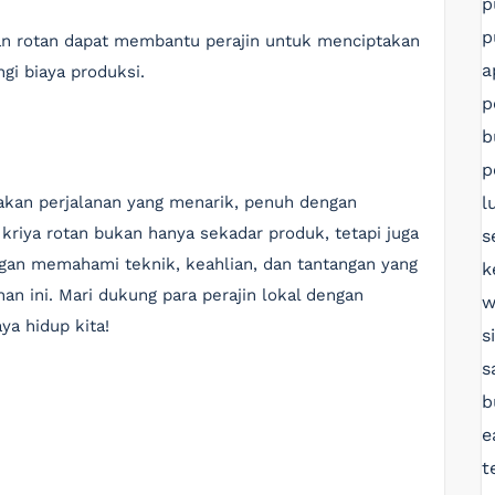
p
p
an rotan dapat membantu perajin untuk menciptakan
a
gi biaya produksi.
p
b
p
l
akan perjalanan yang menarik, penuh dengan
riya rotan bukan hanya sekadar produk, tetapi juga
s
ngan memahami teknik, keahlian, dan tantangan yang
k
nan ini. Mari dukung para perajin lokal dengan
w
ya hidup kita!
s
s
b
e
t