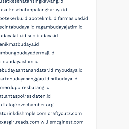
usatkesehatansingkawang.id
usatkesehatanpalangkaraya.id
potekerku.id
apotekmk.id
farmasiuad.id
ecintabudaya.id
ragambudayajatim.id
udayakita.id
senibudaya.id
enikmatbudaya.id
umbungbudayadermaji.id
enibudayaislam.id
ebudayaantanahdatar.id
mybudaya.id
artabudayasanggau.id
sribudaya.id
imerdupolresbatang.id
atlantaspolresklaten.id
uffalogrovechamber.org
atdrinkdishmpls.com
craftycutz.com
exasgirlreads.com
williemcginest.com