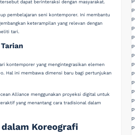
p
 tersebut dapat berinteraksi dengan masyarakat.
p
akup pembelajaran seni kontemporer. Ini membantu
p
embangkan keterampilan yang relevan dengan
p
liti tari.
p
 Tarian
p
p
p
tari kontemporer yang mengintegrasikan elemen
p
eo. Hal ini membawa dimensi baru bagi pertunjukan
p
p
Ocean Alliance menggunakan proyeksi digital untuk
p
raktif yang menantang cara tradisional dalam
p
p
 dalam Koreografi
p