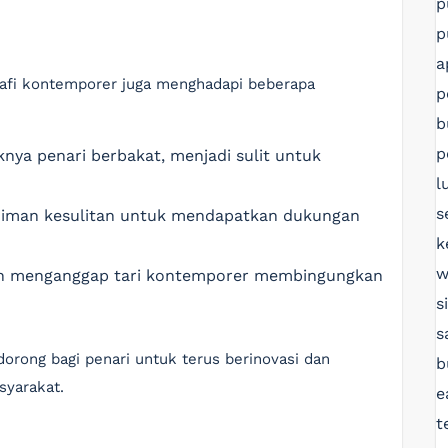
p
p
a
grafi kontemporer juga menghadapi beberapa
p
b
p
nya penari berbakat, menjadi sulit untuk
l
s
niman kesulitan untuk mendapatkan dukungan
k
w
ih menganggap tari kontemporer membingungkan
s
s
dorong bagi penari untuk terus berinovasi dan
b
syarakat.
e
t