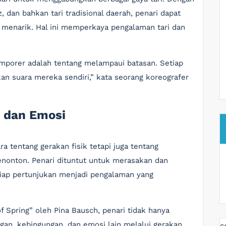
dan bahkan tari tradisional daerah, penari dapat
 menarik. Hal ini memperkaya pengalaman tari dan
temporer adalah tentang melampaui batasan. Setiap
n suara mereka sendiri,” kata seorang koreografer
s dan Emosi
a tentang gerakan fisik tetapi juga tentang
enonton. Penari dituntut untuk merasakan dan
iap pertunjukan menjadi pengalaman yang
f Spring” oleh Pina Bausch, penari tidak hanya
gan, kebingungan, dan emosi lain melalui gerakan
s