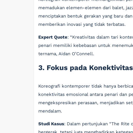
memadukan elemen-elemen dari balet, jazz, 
menciptakan bentuk gerakan yang baru dan
memberikan inovasi yang tidak terbatas.
Expert Quote
: “Kreativitas dalam tari kon
penari memiliki kebebasan untuk menemuka
ternama, Aidan O’Connell.
3. Fokus pada Konektivita
Koreografi kontemporer tidak hanya berbicar
konektivitas emosional antara penari dan p
mengekspresikan perasaan, menjadikan set
mendalam.
Studi Kasus
: Dalam pertunjukan “The Rite o
bergerak, tetapi juga menghadirkan ketegan