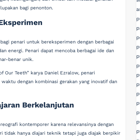
lupakan bagi penonton.
a
p
 Eksperimen
p
p
bagi penari untuk bereksperimen dengan berbagai
p
dan energi. Penari dapat mencoba berbagai ide dan
p
ar-benar unik.
p
of Our Teeth” karya Daniel Ezralow, penari
p
 waktu dengan kombinasi gerakan yang inovatif dan
p
p
p
jaran Berkelanjutan
p
p
oreografi kontemporer karena relevansinya dengan
p
tidak hanya diajari teknik tetapi juga diajak berpikir