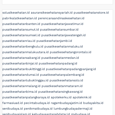
solusikesehatan.id
asuransikesehatansyariah.id
pusatkesehatanstore.id
pabrikalatkesehatan.id
perencanaandinaskesehatan.id
pusatkesehatanbanten.id
pusatkesehatanjawatimur.id
pusatkesehatansumut.id
pusatkesehatansumbar.id
pusatkesehatansumsel.id
pusatkesehatanjawatengah.id
pusatkesehatanriau.id
pusatkesehatanjambi.id
pusatkesehatanbengkulu.id
pusatkesehatanmaluku.id
pusatkesehatanmalukuutara.id
pusatkesehatangorontalo.id
pusatkesehatansabang.id
pusatkesehatanmedan.id
pusatkesehatanbinjai.id
pusatkesehatanpadang.id
pusatkesehatanbukittinggi.id
pusatkesehatanpadangpanjang.id
pusatkesehatandumai.id
pusatkesehatanpalembang.id
pusatkesehatanlubuklinggau.id
pusatkesehatansolo.id
pusatkesehatanmalang.id
pusatkesehatanmataram.id
pusatkesehatanbima.id
pusatkesehatansingkawang.id
pusatkesehatanpalangkaraya.id
apotekerku.id
apotekmk.id
farmasiuad.id
pecintabudaya.id
ragambudayajatim.id
budayakita.id
senibudaya.id
penikmatbudaya.id
lumbungbudayadermaji.id
senibudayaislam.id
kebudayaantanahdatar.id
mybudaya.id