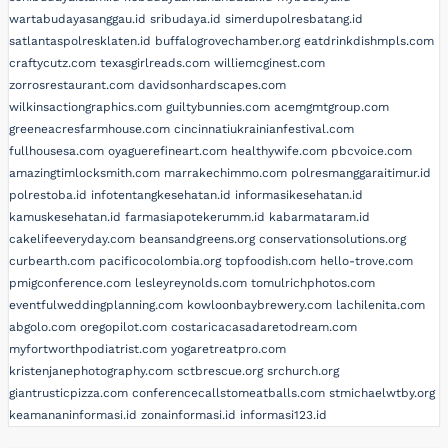
wartabudayasanggau.id
sribudaya.id
simerdupolresbatang.id
satlantaspolresklaten.id
buffalogrovechamber.org
eatdrinkdishmpls.com
craftycutz.com
texasgirlreads.com
williemcginest.com
zorrosrestaurant.com
davidsonhardscapes.com
wilkinsactiongraphics.com
guiltybunnies.com
acemgmtgroup.com
greeneacresfarmhouse.com
cincinnatiukrainianfestival.com
fullhousesa.com
oyaguerefineart.com
healthywife.com
pbcvoice.com
amazingtimlocksmith.com
marrakechimmo.com
polresmanggaraitimur.id
polrestoba.id
infotentangkesehatan.id
informasikesehatan.id
kamuskesehatan.id
farmasiapotekerumm.id
kabarmataram.id
cakelifeeveryday.com
beansandgreens.org
conservationsolutions.org
curbearth.com
pacificocolombia.org
topfoodish.com
hello-trove.com
pmigconference.com
lesleyreynolds.com
tomulrichphotos.com
eventfulweddingplanning.com
kowloonbaybrewery.com
lachilenita.com
abgolo.com
oregopilot.com
costaricacasadaretodream.com
myfortworthpodiatrist.com
yogaretreatpro.com
kristenjanephotography.com
sctbrescue.org
srchurch.org
giantrusticpizza.com
conferencecallstomeatballs.com
stmichaelwtby.org
keamananinformasi.id
zonainformasi.id
informasi123.id