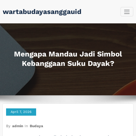
Skip
wartabudayasanggauid
to
content
Mengapa Mandau Jadi Simbol
Kebanggaan Suku Dayak?
April 7, 2026
By
admin
In
Budaya