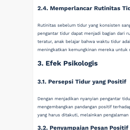
2.4. Memperlancar Rutinitas Ti
Rutinitas sebelum tidur yang konsisten sang
pengantar tidur dapat menjadi bagian dari r
teratur, anak belajar bahwa waktu tidur ad
meningkatkan kemungkinan mereka untuk me
3. Efek Psikologis
3.1. Persepsi Tidur yang Positif
Dengan menjadikan nyanyian pengantar tidur
mengembangkan pandangan positif terhadap 
yang harus ditakuti, melainkan pengalama
3.2. Penyampaian Pesan Positif