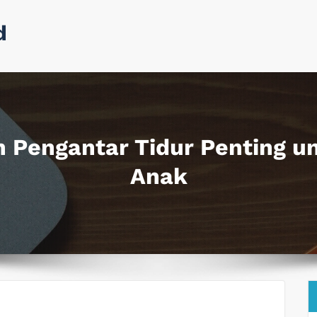
d
Pengantar Tidur Penting un
Anak