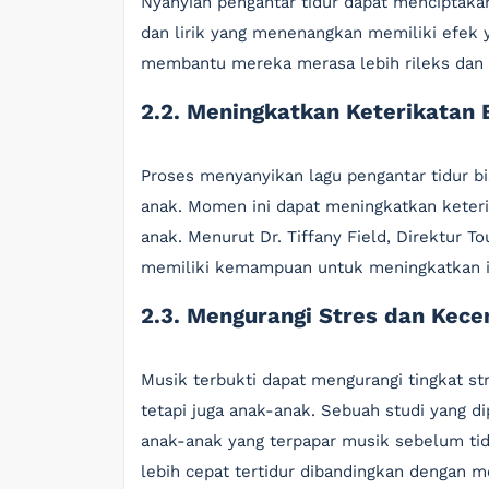
Nyanyian pengantar tidur dapat menciptak
dan lirik yang menenangkan memiliki efek 
membantu mereka merasa lebih rileks dan s
2.2. Meningkatkan Keterikatan
Proses menyanyikan lagu pengantar tidur b
anak. Momen ini dapat meningkatkan keter
anak. Menurut Dr. Tiffany Field, Direktur T
memiliki kemampuan untuk meningkatkan ik
2.3. Mengurangi Stres dan Kec
Musik terbukti dapat mengurangi tingkat s
tetapi juga anak-anak. Sebuah studi yang di
anak-anak yang terpapar musik sebelum ti
lebih cepat tertidur dibandingkan dengan 