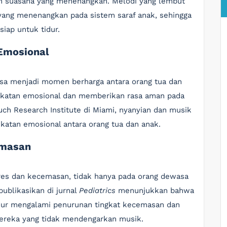
an suasana yang menenangkan. Melodi yang lembut
yang menenangkan pada sistem saraf anak, sehingga
iap untuk tidur.
 Emosional
isa menjadi momen berharga antara orang tua dan
ikatan emosional dan memberikan rasa aman pada
ouch Research Institute di Miami, nyanyian dan musik
atan emosional antara orang tua dan anak.
emasan
tres dan kecemasan, tidak hanya pada orang dewasa
publikasikan di jurnal
Pediatrics
menunjukkan bahwa
dur mengalami penurunan tingkat kecemasan dan
mereka yang tidak mendengarkan musik.