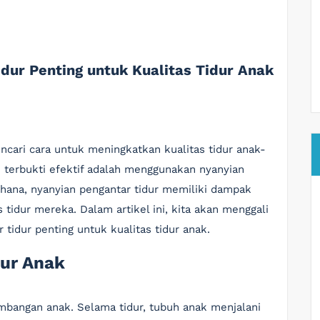
dur Penting untuk Kualitas Tidur Anak
ncari cara untuk meningkatkan kualitas tidur anak-
 terbukti efektif adalah menggunakan nyanyian
hana, nyanyian pengantar tidur memiliki dampak
 tidur mereka. Dalam artikel ini, kita akan menggali
tidur penting untuk kualitas tidur anak.
ur Anak
bangan anak. Selama tidur, tubuh anak menjalani