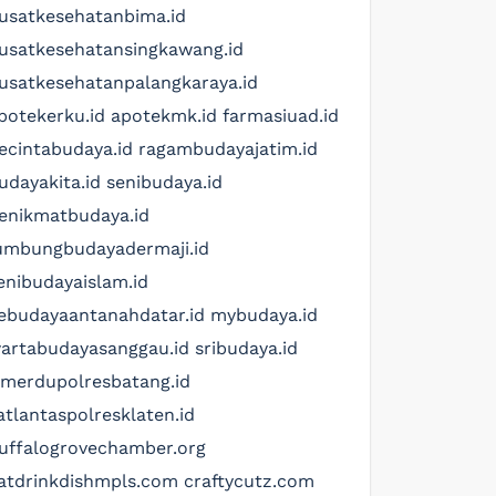
usatkesehatanbima.id
usatkesehatansingkawang.id
usatkesehatanpalangkaraya.id
potekerku.id
apotekmk.id
farmasiuad.id
ecintabudaya.id
ragambudayajatim.id
udayakita.id
senibudaya.id
enikmatbudaya.id
umbungbudayadermaji.id
enibudayaislam.id
ebudayaantanahdatar.id
mybudaya.id
artabudayasanggau.id
sribudaya.id
imerdupolresbatang.id
atlantaspolresklaten.id
uffalogrovechamber.org
atdrinkdishmpls.com
craftycutz.com