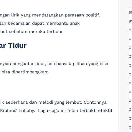
s
engan lirik yang mendatangkan perasaan positif.
a
n, dan kedamaian dapat membantu anak
p
ebut sebelum mereka tertidur.
p
ar Tidur
p
p
yian pengantar tidur, ada banyak pilihan yang bisa
p
g bisa dipertimbangkan:
p
p
p
p
lirik sederhana dan melodi yang lembut. Contohnya
p
Brahms’ Lullaby.” Lagu-lagu ini telah terbukti efektif
p
p