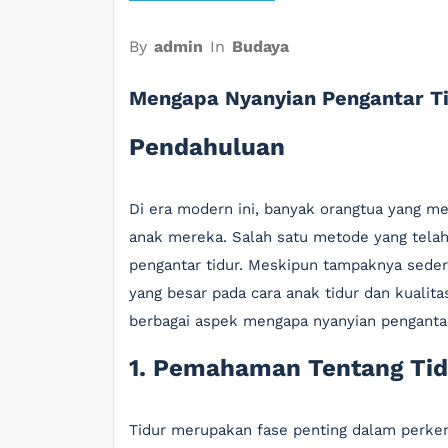
By
admin
In
Budaya
Mengapa Nyanyian Pengantar Ti
Pendahuluan
Di era modern ini, banyak orangtua yang me
anak mereka. Salah satu metode yang telah
pengantar tidur. Meskipun tampaknya seder
yang besar pada cara anak tidur dan kualitas
berbagai aspek mengapa nyanyian pengantar 
1. Pemahaman Tentang Tid
Tidur merupakan fase penting dalam perkem