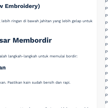
p
ow Embroidery)
p
p
lebih ringan di bawah jahitan yang lebih gelap untuk
p
p
p
sar Membordir
p
p
alah langkah-langkah untuk memulai bordir:
p
p
an
p
p
an. Pastikan kain sudah bersih dan rapi.
p
p
p