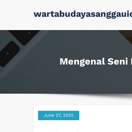
Skip
wartabudayasanggaui
to
content
Mengenal Seni B
June 27, 2025