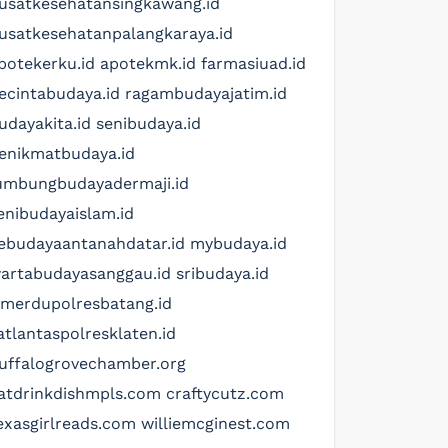
usatkesehatansingkawang.id
usatkesehatanpalangkaraya.id
potekerku.id
apotekmk.id
farmasiuad.id
ecintabudaya.id
ragambudayajatim.id
udayakita.id
senibudaya.id
enikmatbudaya.id
umbungbudayadermaji.id
enibudayaislam.id
ebudayaantanahdatar.id
mybudaya.id
artabudayasanggau.id
sribudaya.id
imerdupolresbatang.id
atlantaspolresklaten.id
uffalogrovechamber.org
atdrinkdishmpls.com
craftycutz.com
exasgirlreads.com
williemcginest.com