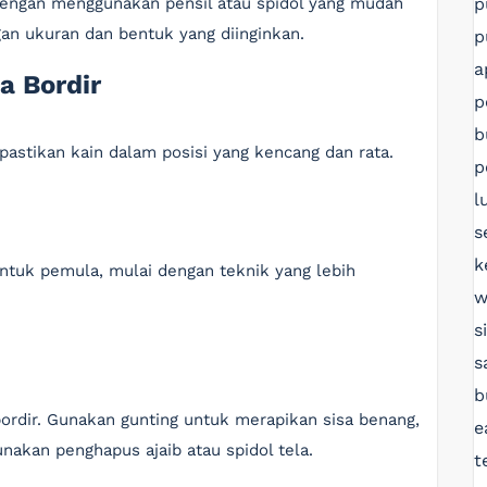
p
dengan menggunakan pensil atau spidol yang mudah
gan ukuran dan bentuk yang diinginkan.
p
a
a Bordir
p
b
pastikan kain dalam posisi yang kencang dan rata.
p
l
s
k
 Untuk pemula, mulai dengan teknik yang lebih
w
s
s
b
 bordir. Gunakan gunting untuk merapikan sisa benang,
e
nakan penghapus ajaib atau spidol tela.
t