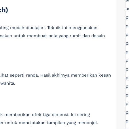
a
ch)
p
p
ling mudah dipelajari. Teknik ini menggunakan
p
gunakan untuk membuat pola yang rumit dan desain
p
p
p
p
lihat seperti renda. Hasil akhirnya memberikan kesan
p
wanita.
p
p
p
p
 memberikan efek tiga dimensi. Ini sering
p
er untuk menciptakan tampilan yang menonjol.