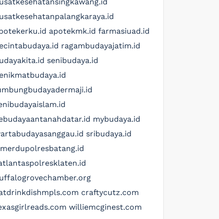
usatkesehatansingkawang.id
usatkesehatanpalangkaraya.id
potekerku.id
apotekmk.id
farmasiuad.id
ecintabudaya.id
ragambudayajatim.id
udayakita.id
senibudaya.id
enikmatbudaya.id
umbungbudayadermaji.id
enibudayaislam.id
ebudayaantanahdatar.id
mybudaya.id
artabudayasanggau.id
sribudaya.id
imerdupolresbatang.id
atlantaspolresklaten.id
uffalogrovechamber.org
atdrinkdishmpls.com
craftycutz.com
exasgirlreads.com
williemcginest.com