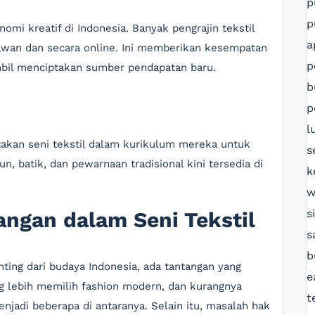
p
p
omi kreatif di Indonesia. Banyak pengrajin tekstil
a
wan dan secara online. Ini memberikan kesempatan
p
mbil menciptakan sumber pendapatan baru.
b
p
l
takan seni tekstil dalam kurikulum mereka untuk
s
un, batik, dan pewarnaan tradisional kini tersedia di
k
w
s
angan dalam Seni Tekstil
s
b
ting dari budaya Indonesia, ada tantangan yang
e
ng lebih memilih fashion modern, dan kurangnya
t
njadi beberapa di antaranya. Selain itu, masalah hak