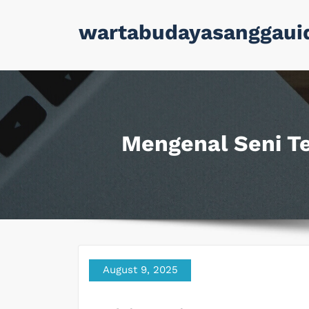
Skip
wartabudayasanggaui
to
content
Mengenal Seni Tek
August 9, 2025