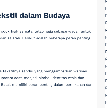
p
p
ekstil dalam Budaya
p
p
p
produk fisik semata, tetapi juga sebagai wadah untuk
p
 dan sejarah. Berikut adalah beberapa peran penting
p
p
p
p
has tekstilnya sendiri yang menggambarkan warisan
p
 upacara adat, menjadi simbol identitas etnis dan
p
i Batak memiliki peran penting dalam pernikahan dan
p
p
p