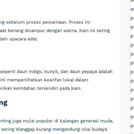
a
p
ang sebelum proses pewarnaan. Proses ini
p
at benang dicampur dengan warna. Kain ini sering
p
alam upacara adat.
p
p
p
p
eperti daun indigo, kunyit, dan daun pepaya adalah
k ini memperlihatkan kearifan lokal dalam
p
kan keindahan tersendiri pada kain.
p
p
ing
p
p
inting juga mulai populer di kalangan generasi muda.
p
ni sering dianggap kurang mengandung nilai budaya