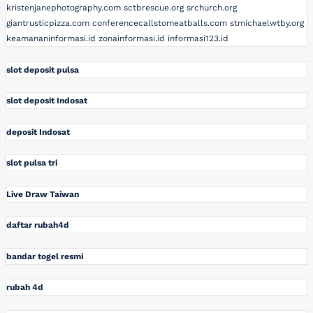
kristenjanephotography.com
sctbrescue.org
srchurch.org
giantrusticpizza.com
conferencecallstomeatballs.com
stmichaelwtby.org
keamananinformasi.id
zonainformasi.id
informasi123.id
slot deposit pulsa
slot deposit Indosat
deposit Indosat
slot pulsa tri
Live Draw Taiwan
daftar rubah4d
bandar togel resmi
rubah 4d