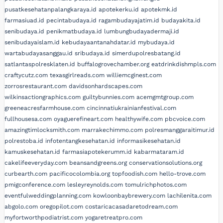
pusatkesehatanpalangkaraya.id
apotekerku.id
apotekmk.id
farmasiuad.id
pecintabudaya.id
ragambudayajatim.id
budayakita.id
senibudaya.id
penikmatbudaya.id
lumbungbudayadermaji.id
senibudayaislam.id
kebudayaantanahdatar.id
mybudaya.id
wartabudayasanggau.id
sribudaya.id
simerdupolresbatang.id
satlantaspolresklaten.id
buffalogrovechamber.org
eatdrinkdishmpls.com
craftycutz.com
texasgirlreads.com
williemcginest.com
zorrosrestaurant.com
davidsonhardscapes.com
wilkinsactiongraphics.com
guiltybunnies.com
acemgmtgroup.com
greeneacresfarmhouse.com
cincinnatiukrainianfestival.com
fullhousesa.com
oyaguerefineart.com
healthywife.com
pbcvoice.com
amazingtimlocksmith.com
marrakechimmo.com
polresmanggaraitimur.id
polrestoba.id
infotentangkesehatan.id
informasikesehatan.id
kamuskesehatan.id
farmasiapotekerumm.id
kabarmataram.id
cakelifeeveryday.com
beansandgreens.org
conservationsolutions.org
curbearth.com
pacificocolombia.org
topfoodish.com
hello-trove.com
pmigconference.com
lesleyreynolds.com
tomulrichphotos.com
eventfulweddingplanning.com
kowloonbaybrewery.com
lachilenita.com
abgolo.com
oregopilot.com
costaricacasadaretodream.com
myfortworthpodiatrist.com
yogaretreatpro.com