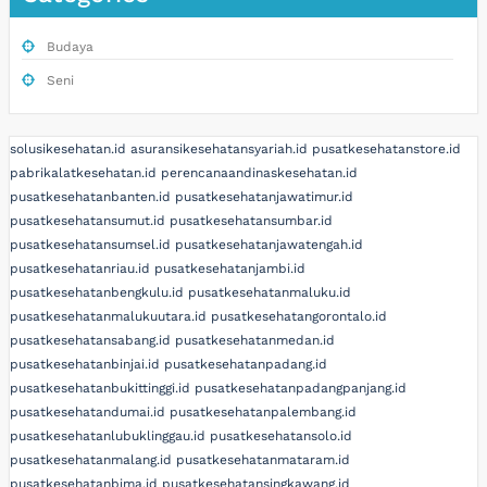
Budaya
Seni
solusikesehatan.id
asuransikesehatansyariah.id
pusatkesehatanstore.id
pabrikalatkesehatan.id
perencanaandinaskesehatan.id
pusatkesehatanbanten.id
pusatkesehatanjawatimur.id
pusatkesehatansumut.id
pusatkesehatansumbar.id
pusatkesehatansumsel.id
pusatkesehatanjawatengah.id
pusatkesehatanriau.id
pusatkesehatanjambi.id
pusatkesehatanbengkulu.id
pusatkesehatanmaluku.id
pusatkesehatanmalukuutara.id
pusatkesehatangorontalo.id
pusatkesehatansabang.id
pusatkesehatanmedan.id
pusatkesehatanbinjai.id
pusatkesehatanpadang.id
pusatkesehatanbukittinggi.id
pusatkesehatanpadangpanjang.id
pusatkesehatandumai.id
pusatkesehatanpalembang.id
pusatkesehatanlubuklinggau.id
pusatkesehatansolo.id
pusatkesehatanmalang.id
pusatkesehatanmataram.id
pusatkesehatanbima.id
pusatkesehatansingkawang.id