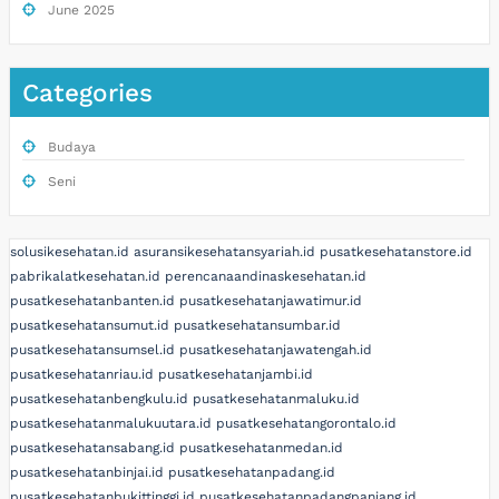
June 2025
Categories
Budaya
Seni
solusikesehatan.id
asuransikesehatansyariah.id
pusatkesehatanstore.id
pabrikalatkesehatan.id
perencanaandinaskesehatan.id
pusatkesehatanbanten.id
pusatkesehatanjawatimur.id
pusatkesehatansumut.id
pusatkesehatansumbar.id
pusatkesehatansumsel.id
pusatkesehatanjawatengah.id
pusatkesehatanriau.id
pusatkesehatanjambi.id
pusatkesehatanbengkulu.id
pusatkesehatanmaluku.id
pusatkesehatanmalukuutara.id
pusatkesehatangorontalo.id
pusatkesehatansabang.id
pusatkesehatanmedan.id
pusatkesehatanbinjai.id
pusatkesehatanpadang.id
pusatkesehatanbukittinggi.id
pusatkesehatanpadangpanjang.id