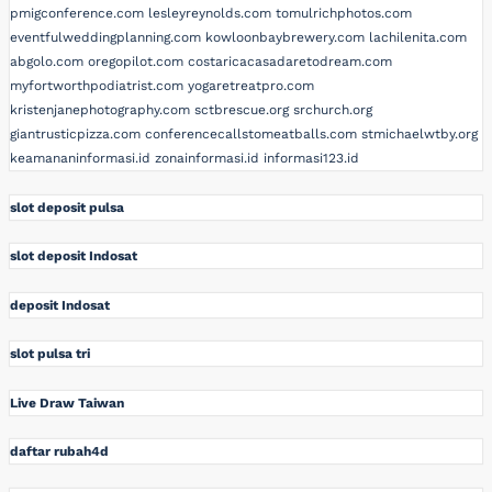
pmigconference.com
lesleyreynolds.com
tomulrichphotos.com
eventfulweddingplanning.com
kowloonbaybrewery.com
lachilenita.com
abgolo.com
oregopilot.com
costaricacasadaretodream.com
myfortworthpodiatrist.com
yogaretreatpro.com
kristenjanephotography.com
sctbrescue.org
srchurch.org
giantrusticpizza.com
conferencecallstomeatballs.com
stmichaelwtby.org
keamananinformasi.id
zonainformasi.id
informasi123.id
slot deposit pulsa
slot deposit Indosat
deposit Indosat
slot pulsa tri
Live Draw Taiwan
daftar rubah4d