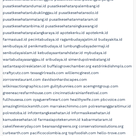
pusatkesehatandumai.id
pusatkesehatanpalembang.id
pusatkesehatanlubuklinggau.id
pusatkesehatansolo.id
pusatkesehatanmalang.id
pusatkesehatanmataram.id
pusatkesehatanbima.id
pusatkesehatansingkawang.id
pusatkesehatanpalangkaraya.id
apotekerku.id
apotekmk.id
farmasiuad.id
pecintabudaya.id
ragambudayajatim.id
budayakita.id
senibudaya.id
penikmatbudaya.id
lumbungbudayadermaji.id
senibudayaislam.id
kebudayaantanahdatar.id
mybudaya.id
wartabudayasanggau.id
sribudaya.id
simerdupolresbatang.id
satlantaspolresklaten.id
buffalogrovechamber.org
eatdrinkdishmpls.com
craftycutz.com
texasgirlreads.com
williemcginest.com
zorrosrestaurant.com
davidsonhardscapes.com
wilkinsactiongraphics.com
guiltybunnies.com
acemgmtgroup.com
greeneacresfarmhouse.com
cincinnatiukrainianfestival.com
fullhousesa.com
oyaguerefineart.com
healthywife.com
pbcvoice.com
amazingtimlocksmith.com
marrakechimmo.com
polresmanggaraitimur.id
polrestoba.id
infotentangkesehatan.id
informasikesehatan.id
kamuskesehatan.id
farmasiapotekerumm.id
kabarmataram.id
cakelifeeveryday.com
beansandgreens.org
conservationsolutions.org
curbearth.com
pacificocolombia.org
topfoodish.com
hello-trove.com