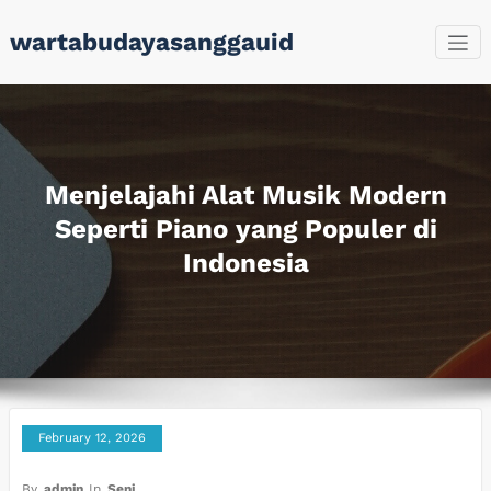
Skip
wartabudayasanggauid
to
content
Menjelajahi Alat Musik Modern
Seperti Piano yang Populer di
Indonesia
February 12, 2026
By
admin
In
Seni