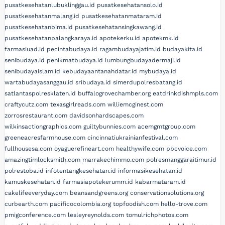
pusatkesehatanlubuklinggau.id
pusatkesehatansolo.id
pusatkesehatanmalang.id
pusatkesehatanmataram.id
pusatkesehatanbima.id
pusatkesehatansingkawang.id
pusatkesehatanpalangkaraya.id
apotekerku.id
apotekmk.id
farmasiuad.id
pecintabudaya.id
ragambudayajatim.id
budayakita.id
senibudaya.id
penikmatbudaya.id
lumbungbudayadermaji.id
senibudayaislam.id
kebudayaantanahdatar.id
mybudaya.id
wartabudayasanggau.id
sribudaya.id
simerdupolresbatang.id
satlantaspolresklaten.id
buffalogrovechamber.org
eatdrinkdishmpls.com
craftycutz.com
texasgirlreads.com
williemcginest.com
zorrosrestaurant.com
davidsonhardscapes.com
wilkinsactiongraphics.com
guiltybunnies.com
acemgmtgroup.com
greeneacresfarmhouse.com
cincinnatiukrainianfestival.com
fullhousesa.com
oyaguerefineart.com
healthywife.com
pbcvoice.com
amazingtimlocksmith.com
marrakechimmo.com
polresmanggaraitimur.id
polrestoba.id
infotentangkesehatan.id
informasikesehatan.id
kamuskesehatan.id
farmasiapotekerumm.id
kabarmataram.id
cakelifeeveryday.com
beansandgreens.org
conservationsolutions.org
curbearth.com
pacificocolombia.org
topfoodish.com
hello-trove.com
pmigconference.com
lesleyreynolds.com
tomulrichphotos.com