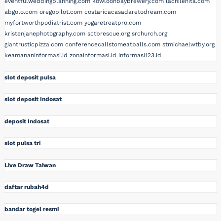
eventfulweddingplanning.com
kowloonbaybrewery.com
lachilenita.com
abgolo.com
oregopilot.com
costaricacasadaretodream.com
myfortworthpodiatrist.com
yogaretreatpro.com
kristenjanephotography.com
sctbrescue.org
srchurch.org
giantrusticpizza.com
conferencecallstomeatballs.com
stmichaelwtby.org
keamananinformasi.id
zonainformasi.id
informasi123.id
slot deposit pulsa
slot deposit Indosat
deposit Indosat
slot pulsa tri
Live Draw Taiwan
daftar rubah4d
bandar togel resmi