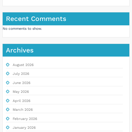
Recent Comments
No comments to show.
Archives
August 2026
July 2026
June 2026
May 2026
April 2026
March 2026
February 2026
January 2026