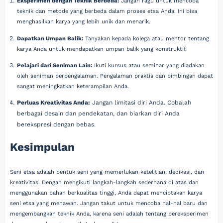
Eksperimen dengan Teknik Berbeda:
Jangan ragu untuk mencoba
teknik dan metode yang berbeda dalam proses etsa Anda. Ini bisa
menghasilkan karya yang lebih unik dan menarik.
Dapatkan Umpan Balik:
Tanyakan kepada kolega atau mentor tentang
karya Anda untuk mendapatkan umpan balik yang konstruktif.
Pelajari dari Seniman Lain:
Ikuti kursus atau seminar yang diadakan
oleh seniman berpengalaman. Pengalaman praktis dan bimbingan dapat
sangat meningkatkan keterampilan Anda.
Perluas Kreativitas Anda:
Jangan limitasi diri Anda. Cobalah
berbagai desain dan pendekatan, dan biarkan diri Anda
berekspresi dengan bebas.
Kesimpulan
Seni etsa adalah bentuk seni yang memerlukan ketelitian, dedikasi, dan
kreativitas. Dengan mengikuti langkah-langkah sederhana di atas dan
menggunakan bahan berkualitas tinggi, Anda dapat menciptakan karya
seni etsa yang menawan. Jangan takut untuk mencoba hal-hal baru dan
mengembangkan teknik Anda, karena seni adalah tentang bereksperimen