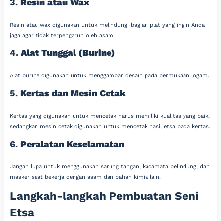
3.
Resin atau Wax
Resin atau wax digunakan untuk melindungi bagian plat yang ingin Anda
jaga agar tidak terpengaruh oleh asam.
4.
Alat Tunggal (Burine)
Alat burine digunakan untuk menggambar desain pada permukaan logam.
5.
Kertas dan Mesin Cetak
Kertas yang digunakan untuk mencetak harus memiliki kualitas yang baik,
sedangkan mesin cetak digunakan untuk mencetak hasil etsa pada kertas.
6.
Peralatan Keselamatan
Jangan lupa untuk menggunakan sarung tangan, kacamata pelindung, dan
masker saat bekerja dengan asam dan bahan kimia lain.
Langkah-langkah Pembuatan Seni
Etsa