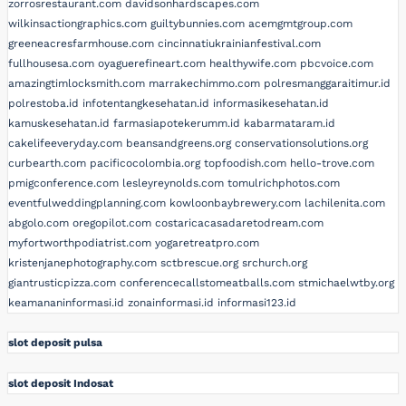
zorrosrestaurant.com
davidsonhardscapes.com
wilkinsactiongraphics.com
guiltybunnies.com
acemgmtgroup.com
greeneacresfarmhouse.com
cincinnatiukrainianfestival.com
fullhousesa.com
oyaguerefineart.com
healthywife.com
pbcvoice.com
amazingtimlocksmith.com
marrakechimmo.com
polresmanggaraitimur.id
polrestoba.id
infotentangkesehatan.id
informasikesehatan.id
kamuskesehatan.id
farmasiapotekerumm.id
kabarmataram.id
cakelifeeveryday.com
beansandgreens.org
conservationsolutions.org
curbearth.com
pacificocolombia.org
topfoodish.com
hello-trove.com
pmigconference.com
lesleyreynolds.com
tomulrichphotos.com
eventfulweddingplanning.com
kowloonbaybrewery.com
lachilenita.com
abgolo.com
oregopilot.com
costaricacasadaretodream.com
myfortworthpodiatrist.com
yogaretreatpro.com
kristenjanephotography.com
sctbrescue.org
srchurch.org
giantrusticpizza.com
conferencecallstomeatballs.com
stmichaelwtby.org
keamananinformasi.id
zonainformasi.id
informasi123.id
slot deposit pulsa
slot deposit Indosat