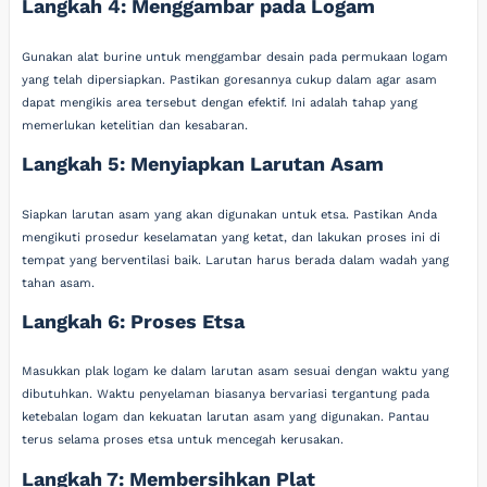
Langkah 4: Menggambar pada Logam
Gunakan alat burine untuk menggambar desain pada permukaan logam
yang telah dipersiapkan. Pastikan goresannya cukup dalam agar asam
dapat mengikis area tersebut dengan efektif. Ini adalah tahap yang
memerlukan ketelitian dan kesabaran.
Langkah 5: Menyiapkan Larutan Asam
Siapkan larutan asam yang akan digunakan untuk etsa. Pastikan Anda
mengikuti prosedur keselamatan yang ketat, dan lakukan proses ini di
tempat yang berventilasi baik. Larutan harus berada dalam wadah yang
tahan asam.
Langkah 6: Proses Etsa
Masukkan plak logam ke dalam larutan asam sesuai dengan waktu yang
dibutuhkan. Waktu penyelaman biasanya bervariasi tergantung pada
ketebalan logam dan kekuatan larutan asam yang digunakan. Pantau
terus selama proses etsa untuk mencegah kerusakan.
Langkah 7: Membersihkan Plat