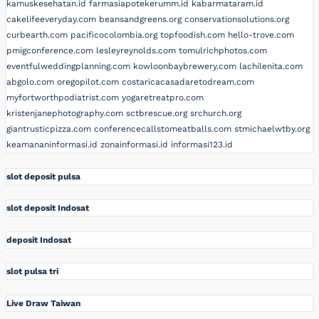
kamuskesehatan.id
farmasiapotekerumm.id
kabarmataram.id
cakelifeeveryday.com
beansandgreens.org
conservationsolutions.org
curbearth.com
pacificocolombia.org
topfoodish.com
hello-trove.com
pmigconference.com
lesleyreynolds.com
tomulrichphotos.com
eventfulweddingplanning.com
kowloonbaybrewery.com
lachilenita.com
abgolo.com
oregopilot.com
costaricacasadaretodream.com
myfortworthpodiatrist.com
yogaretreatpro.com
kristenjanephotography.com
sctbrescue.org
srchurch.org
giantrusticpizza.com
conferencecallstomeatballs.com
stmichaelwtby.org
keamananinformasi.id
zonainformasi.id
informasi123.id
slot deposit pulsa
slot deposit Indosat
deposit Indosat
slot pulsa tri
Live Draw Taiwan