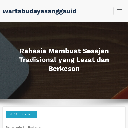
Skip
wartabudayasanggauid
to
content
Rahasia Membuat Sesajen
Tradisional yang Lezat dan
Berkesan
June 30, 2025
By
admin
In
Budaya