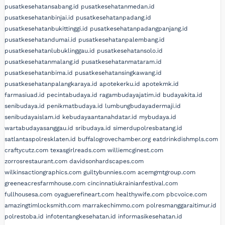
pusatkesehatansabang.id
pusatkesehatanmedan.id
pusatkesehatanbinjai.id
pusatkesehatanpadang.id
pusatkesehatanbukittinggi.id
pusatkesehatanpadangpanjang.id
pusatkesehatandumai.id
pusatkesehatanpalembang.id
pusatkesehatanlubuklinggau.id
pusatkesehatansolo.id
pusatkesehatanmalang.id
pusatkesehatanmataram.id
pusatkesehatanbima.id
pusatkesehatansingkawang.id
pusatkesehatanpalangkaraya.id
apotekerku.id
apotekmk.id
farmasiuad.id
pecintabudaya.id
ragambudayajatim.id
budayakita.id
senibudaya.id
penikmatbudaya.id
lumbungbudayadermaji.id
senibudayaislam.id
kebudayaantanahdatar.id
mybudaya.id
wartabudayasanggau.id
sribudaya.id
simerdupolresbatang.id
satlantaspolresklaten.id
buffalogrovechamber.org
eatdrinkdishmpls.com
craftycutz.com
texasgirlreads.com
williemcginest.com
zorrosrestaurant.com
davidsonhardscapes.com
wilkinsactiongraphics.com
guiltybunnies.com
acemgmtgroup.com
greeneacresfarmhouse.com
cincinnatiukrainianfestival.com
fullhousesa.com
oyaguerefineart.com
healthywife.com
pbcvoice.com
amazingtimlocksmith.com
marrakechimmo.com
polresmanggaraitimur.id
polrestoba.id
infotentangkesehatan.id
informasikesehatan.id