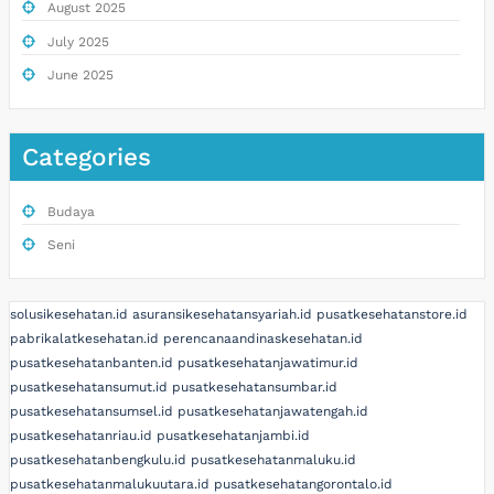
August 2025
July 2025
June 2025
Categories
Budaya
Seni
solusikesehatan.id
asuransikesehatansyariah.id
pusatkesehatanstore.id
pabrikalatkesehatan.id
perencanaandinaskesehatan.id
pusatkesehatanbanten.id
pusatkesehatanjawatimur.id
pusatkesehatansumut.id
pusatkesehatansumbar.id
pusatkesehatansumsel.id
pusatkesehatanjawatengah.id
pusatkesehatanriau.id
pusatkesehatanjambi.id
pusatkesehatanbengkulu.id
pusatkesehatanmaluku.id
pusatkesehatanmalukuutara.id
pusatkesehatangorontalo.id