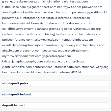
greeneacresfarmhouse.com
cincinnatiukrainianfestival.com
fullhousesa.com
oyaguerefineart.com
healthywife.com
pbcvoice.com
amazingtimlocksmith.com
marrakechimmo.com
polresmanggaraitimur.id
polrestoba.id
infotentangkesehatan.id
informasikesehatan.id
kamuskesehatan.id
farmasiapotekerumm.id
kabarmataram.id
cakelifeeveryday.com
beansandgreens.org
conservationsolutions.org
curbearth.com
pacificocolombia.org
topfoodish.com
hello-trove.com
pmigconference.com
lesleyreynolds.com
tomulrichphotos.com
eventfulweddingplanning.com
kowloonbaybrewery.com
lachilenita.com
abgolo.com
oregopilot.com
costaricacasadaretodream.com
myfortworthpodiatrist.com
yogaretreatpro.com
kristenjanephotography.com
sctbrescue.org
srchurch.org
giantrusticpizza.com
conferencecallstomeatballs.com
stmichaelwtby.org
keamananinformasi.id
zonainformasi.id
informasi123.id
slot deposit pulsa
slot deposit Indosat
deposit Indosat