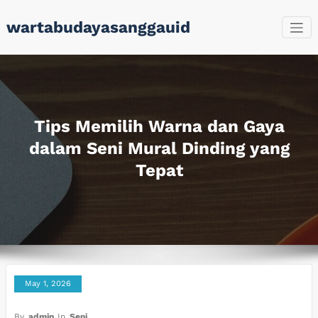
Skip
wartabudayasanggauid
to
content
Tips Memilih Warna dan Gaya
dalam Seni Mural Dinding yang
Tepat
May 1, 2026
By
admin
In
Seni