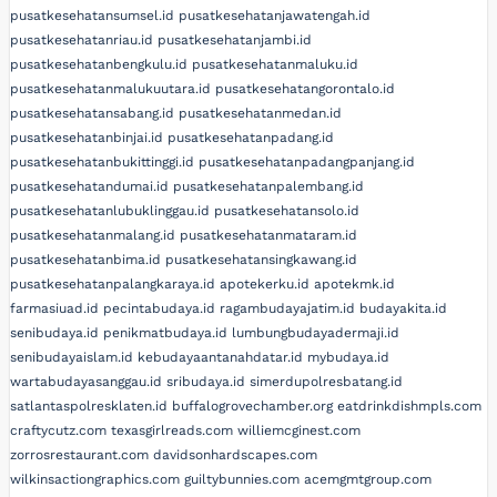
pusatkesehatansumsel.id
pusatkesehatanjawatengah.id
pusatkesehatanriau.id
pusatkesehatanjambi.id
pusatkesehatanbengkulu.id
pusatkesehatanmaluku.id
pusatkesehatanmalukuutara.id
pusatkesehatangorontalo.id
pusatkesehatansabang.id
pusatkesehatanmedan.id
pusatkesehatanbinjai.id
pusatkesehatanpadang.id
pusatkesehatanbukittinggi.id
pusatkesehatanpadangpanjang.id
pusatkesehatandumai.id
pusatkesehatanpalembang.id
pusatkesehatanlubuklinggau.id
pusatkesehatansolo.id
pusatkesehatanmalang.id
pusatkesehatanmataram.id
pusatkesehatanbima.id
pusatkesehatansingkawang.id
pusatkesehatanpalangkaraya.id
apotekerku.id
apotekmk.id
farmasiuad.id
pecintabudaya.id
ragambudayajatim.id
budayakita.id
senibudaya.id
penikmatbudaya.id
lumbungbudayadermaji.id
senibudayaislam.id
kebudayaantanahdatar.id
mybudaya.id
wartabudayasanggau.id
sribudaya.id
simerdupolresbatang.id
satlantaspolresklaten.id
buffalogrovechamber.org
eatdrinkdishmpls.com
craftycutz.com
texasgirlreads.com
williemcginest.com
zorrosrestaurant.com
davidsonhardscapes.com
wilkinsactiongraphics.com
guiltybunnies.com
acemgmtgroup.com