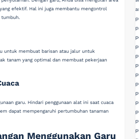
 penyulaman. Dengan garu, Anda bisa mengolah area
yang efektif. Hal ini juga membantu mengontrol
a
 tumbuh.
p
p
p
p
u untuk membuat barisan atau jalur untuk
p
rak tanam yang optimal dan membuat pekerjaan
p
p
Cuaca
p
p
p
naan garu. Hindari penggunaan alat ini saat cuaca
strem dapat mempengaruhi pertumbuhan tanaman
p
p
p
rangan Menggunakan Garu