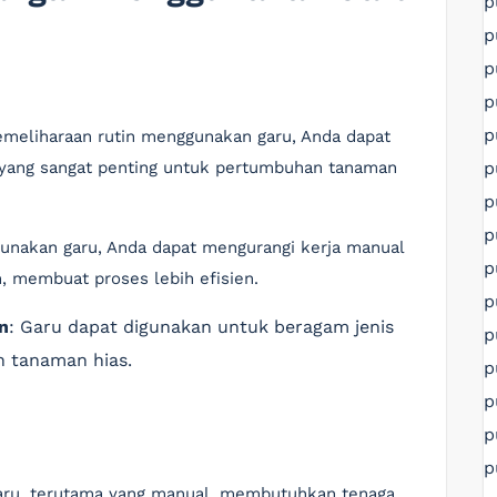
p
p
p
p
p
pemeliharaan rutin menggunakan garu, Anda dapat
p
, yang sangat penting untuk pertumbuhan tanaman
p
p
unakan garu, Anda dapat mengurangi kerja manual
p
, membuat proses lebih efisien.
p
n
: Garu dapat digunakan untuk beragam jenis
p
n tanaman hias.
p
p
p
p
aru, terutama yang manual, membutuhkan tenaga