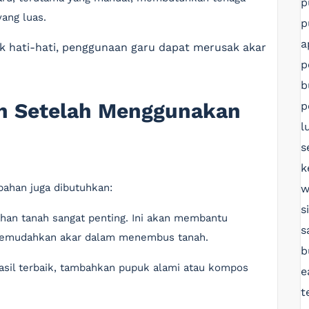
p
yang luas.
p
a
dak hati-hati, penggunaan garu dapat merusak akar
p
b
n Setelah Menggunakan
p
l
s
k
ahan juga dibutuhkan:
w
s
ahan tanah sangat penting. Ini akan membantu
s
 memudahkan akar dalam menembus tanah.
b
asil terbaik, tambahkan pupuk alami atau kompos
e
t