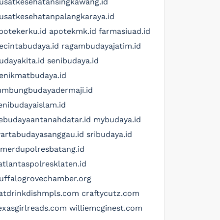
usatkesehatansingkawang.id
usatkesehatanpalangkaraya.id
potekerku.id
apotekmk.id
farmasiuad.id
ecintabudaya.id
ragambudayajatim.id
udayakita.id
senibudaya.id
enikmatbudaya.id
umbungbudayadermaji.id
enibudayaislam.id
ebudayaantanahdatar.id
mybudaya.id
artabudayasanggau.id
sribudaya.id
imerdupolresbatang.id
atlantaspolresklaten.id
uffalogrovechamber.org
atdrinkdishmpls.com
craftycutz.com
exasgirlreads.com
williemcginest.com