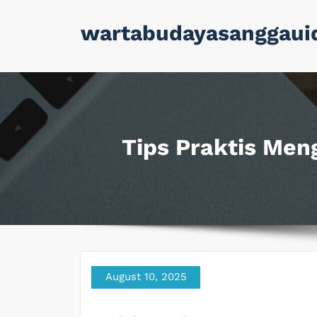
Skip
wartabudayasanggaui
to
content
Tips Praktis Me
August 10, 2025