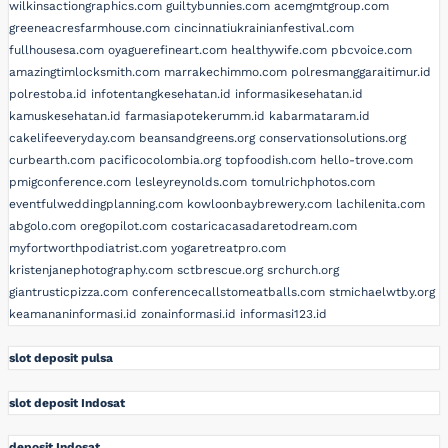
wilkinsactiongraphics.com
guiltybunnies.com
acemgmtgroup.com
greeneacresfarmhouse.com
cincinnatiukrainianfestival.com
fullhousesa.com
oyaguerefineart.com
healthywife.com
pbcvoice.com
amazingtimlocksmith.com
marrakechimmo.com
polresmanggaraitimur.id
polrestoba.id
infotentangkesehatan.id
informasikesehatan.id
kamuskesehatan.id
farmasiapotekerumm.id
kabarmataram.id
cakelifeeveryday.com
beansandgreens.org
conservationsolutions.org
curbearth.com
pacificocolombia.org
topfoodish.com
hello-trove.com
pmigconference.com
lesleyreynolds.com
tomulrichphotos.com
eventfulweddingplanning.com
kowloonbaybrewery.com
lachilenita.com
abgolo.com
oregopilot.com
costaricacasadaretodream.com
myfortworthpodiatrist.com
yogaretreatpro.com
kristenjanephotography.com
sctbrescue.org
srchurch.org
giantrusticpizza.com
conferencecallstomeatballs.com
stmichaelwtby.org
keamananinformasi.id
zonainformasi.id
informasi123.id
slot deposit pulsa
slot deposit Indosat
deposit Indosat