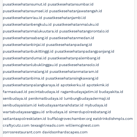
pusatkesehatansumut.id
pusatkesehatansumbar.id
pusatkesehatansumsel.id
pusatkesehatanjawatengah.id
pusatkesehatanriau.id
pusatkesehatanjambi.id
pusatkesehatanbengkulu.id
pusatkesehatanmaluku.id
pusatkesehatanmalukuutara.id
pusatkesehatangorontalo.id
pusatkesehatansabang.id
pusatkesehatanmedan.id
pusatkesehatanbinjai.id
pusatkesehatanpadang.id
pusatkesehatanbukittinggi.id
pusatkesehatanpadangpanjang.id
pusatkesehatandumai.id
pusatkesehatanpalembang.id
pusatkesehatanlubuklinggau.id
pusatkesehatansolo.id
pusatkesehatanmalang.id
pusatkesehatanmataram.id
pusatkesehatanbima.id
pusatkesehatansingkawang.id
pusatkesehatanpalangkaraya.id
apotekerku.id
apotekmk.id
farmasiuad.id
pecintabudaya.id
ragambudayajatim.id
budayakita.id
senibudaya.id
penikmatbudaya.id
lumbungbudayadermaji.id
senibudayaislam.id
kebudayaantanahdatar.id
mybudaya.id
wartabudayasanggau.id
sribudaya.id
simerdupolresbatang.id
satlantaspolresklaten.id
buffalogrovechamber.org
eatdrinkdishmpls.com
craftycutz.com
texasgirlreads.com
williemcginest.com
zorrosrestaurant.com
davidsonhardscapes.com